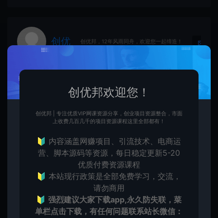
创优
生
创优邦，12年风雨同舟，欢迎您一起缔造！
创优邦欢迎您！
上一篇：
下一篇：
人生模拟器免广告获取奖励 足够货币反加
城堡守护者免广告获得奖励 无条件使用货币
创优邦 | 专注优质VIP网课资源分享，创业项目资源整合，市面
上收费几百几千的项目资源课程这里全部都有！
🔰 内容涵盖网赚项目、引流技术、电商运
营、脚本源码等资源，每日稳定更新5-20
优质付费资源课程
常见问题
🔰 本站现行政策是全部免费学习，交流，
请勿商用
免费下载或者VIP会员资源能否直接商用？
🔰
强烈建议大家下载app,永久防失联，菜
单栏点击下载，有任何问题联系
站长微信：