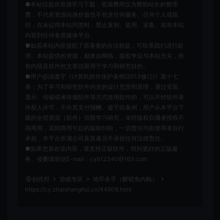
●本站仅提供资源学习下载，资源费用仅为赞助站长的整理
费，不代表资源自身价值也不包含任何服务。任何个人或组
织，在未征得本站同意时，禁止复制、盗用、采集、发布本站
内容到任何各类媒体平台。
●如若本站内容侵犯了原著者的合法权益，可联系我们进行处
理。本站提供的资源，都来自网络，版权争议与本站无关，所
有内容及软件的文章仅限用于学习和研究目的。
●用户必须遵守《计算机软件保护条例(2013修订)》第十七
条：为了学习和研究软件内含的设计思想和原理，通过安装、
显示、传输或者存储软件等方式使用软件的，可以不经软件著
作权人许可，不向其支付报酬。鉴于此条例，用户从本平台下
载的全部资源（软件）仅限学习研究，未经版权归属者授权不
得商用，若因商用引起的版权纠纷，一切责任均由使用者自行
承担，本平台所属公司及其雇员不承担任何法律责任。
●如果您喜欢该内容，请支持正版软件，得到更好的正版服
务。侵删请致信E-mail：cyb12340@163.com
创优邦
游戏专区
地牢杀手（解锁免内购）
https://cy.zhaishanghui.cn/44908.html