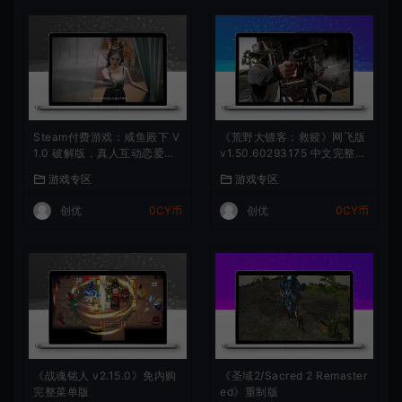
Steam付费游戏：咸鱼殿下 V
《荒野大镖客：救赎》网飞版
1.0 破解版，真人互动恋爱游
v1.50.60293175 中文完整免
戏，满足你的所有幻想
谷歌优化版
游戏专区
游戏专区
创优
0CY币
创优
0CY币
《战魂铭人 v2.15.0》免内购
《圣域2/Sacred 2 Remaster
完整菜单版
ed》重制版