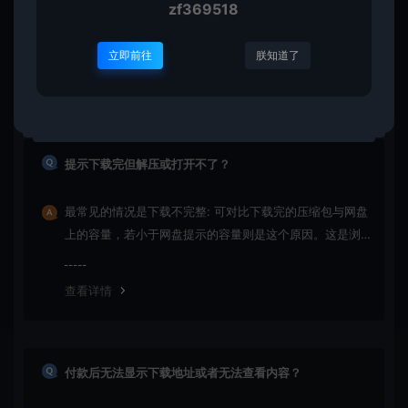
本站所有资源版权均属于原作者所有，所提供资源均只能
zf369518
用于参考学习用，请勿直接商用。若由于商用引起版权纠
纷，一切责任均由使用者承担
立即前往
朕知道了
查看详情
提示下载完但解压或打开不了？
最常见的情况是下载不完整: 可对比下载完的压缩包与网盘
上的容量，若小于网盘提示的容量则是这个原因。这是浏
览器下载的bug！如确认无误，可以联系在线客服。
查看详情
付款后无法显示下载地址或者无法查看内容？