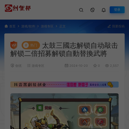
登录
首页
游戏/软件
游戏专区
正文
我要投稿
太鼓三國志解锁自动敲击
#
热门
解锁二倍招募解锁自動替換武將
创优
游戏专区
2024-10-20
0
2,557