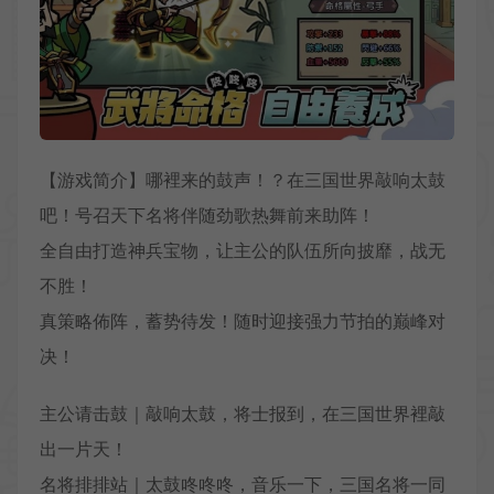
【游戏简介】哪裡来的鼓声！？在三国世界敲响太鼓
吧！号召天下名将伴随劲歌热舞前来助阵！
全自由打造神兵宝物，让主公的队伍所向披靡，战无
不胜！
真策略佈阵，蓄势待发！随时迎接强力节拍的巅峰对
决！
主公请击鼓｜敲响太鼓，将士报到，在三国世界裡敲
出一片天！
名将排排站｜太鼓咚咚咚，音乐一下，三国名将一同