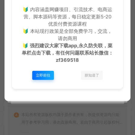
创优
生
创优邦，12年风雨同舟，欢迎您一起缔造！
🔰 内容涵盖网赚项目、引流技术、电商运
营、脚本源码等资源，每日稳定更新5-20
优质付费资源课程
🔰 本站现行政策是全部免费学习，交流，
上一篇：
下一篇：
请勿商用
时光烧烤摊免广告获得奖励
別破防鴨免广告获得奖励
🔰
强烈建议大家下载app,永久防失联，菜
单栏点击下载，有任何问题联系
站长微信：
zf369518
立即前往
朕知道了
常见问题
免费下载或者VIP会员资源能否直接商用？
本站所有资源版权均属于原作者所有，所提供资源均只能
用于参考学习用，请勿直接商用。若由于商用引起版权纠
纷，一切责任均由使用者承担