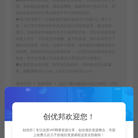
理。本站提供的资源，都来自网络，版权争议与本站无关，所
有内容及软件的文章仅限用于学习和研究目的。
●用户必须遵守《计算机软件保护条例(2013修订)》第十七
条：为了学习和研究软件内含的设计思想和原理，通过安装、
显示、传输或者存储软件等方式使用软件的，可以不经软件著
作权人许可，不向其支付报酬。鉴于此条例，用户从本平台下
载的全部资源（软件）仅限学习研究，未经版权归属者授权不
得商用，若因商用引起的版权纠纷，一切责任均由使用者自行
承担，本平台所属公司及其雇员不承担任何法律责任。
●如果您喜欢该内容，请支持正版软件，得到更好的正版服
务。侵删请致信E-mail：cyb12340@163.com
创优邦
游戏专区
太鼓三國志解锁自动敲击解锁二倍招
募解锁自動替換武將
https://cy.zhaishanghui.cn/45658.html
创优邦欢迎您！
创优邦 | 专注优质VIP网课资源分享，创业项目资源整合，市面
上收费几百几千的项目资源课程这里全部都有！