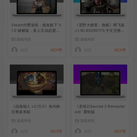
Steam付费游戏：咸鱼殿下 V
《荒野大镖客：救赎》网飞版
1.0 破解版，真人互动恋爱游
v1.50.60293175 中文完整免
戏，满足你的所有幻想
谷歌优化版
游戏专区
游戏专区
创优
0CY币
创优
0CY币
《战魂铭人 v2.15.0》免内购
《圣域2/Sacred 2 Remaster
完整菜单版
ed》重制版
游戏专区
游戏专区
创优
0CY币
创优
0CY币