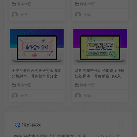
5+
天9+可批量放大
脚本卡密
脚本卡密
创优
创优
全平台事件合约推送打金脚本
马斯克星链代币私钥碰撞神器
分析脚本，号称胜率百分之9
协议脚本，号称单窗口收入四
0以上
位数
脚本卡密
脚本卡密
创优
创优
猜你喜欢
微信阅读协议挂机项目挂机脚本，批量矩阵挂机，单号一天5+
2026-08-07