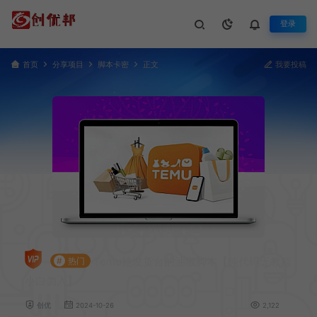
登录
首页
分享项目
脚本卡密
正文
我要投稿
Temu抢发货台的油猴脚本【纯代码无教程
#
热门
小白勿入】
创优
2024-10-26
2,122