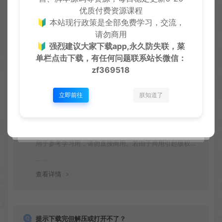
上一篇：
下一篇：
优质付费资源课程
抖音直播监控录制工具PC版
支付宝生活号无限关注无限曝光机，高效引流必备神器【引流脚本+使用教程】
🔰 本站现行政策是全部免费学习，交流，
请勿商用
🔰
强烈建议大家下载app,永久防失联，菜
单栏点击下载，有任何问题联系
站长微信：
zf369518
常见问题
立即前往
朕知道了
免费下载或者VIP会员资源能否直接商用？
本站所有资源版权均属于原作者所有，所提供资源均只能
用于参考学习用，请勿直接商用。若由于商用引起版权纠
纷，一切责任均由使用者承担
查看详情
提示下载完但解压或打开不了？