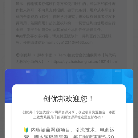
显示、传输或者存储软件等方式使用软件的，可以不经软件著
作权人许可，不向其支付报酬。鉴于此条例，用户从本平台下
载的全部资源（软件）仅限学习研究，未经版权归属者授权不
得商用，若因商用引起的版权纠纷，一切责任均由使用者自行
承担，本平台所属公司及其雇员不承担任何法律责任。
●如果您喜欢该内容，请支持正版软件，得到更好的正版服
务。侵删请致信E-mail：cyb12340@163.com
创优邦
脚本卡密
Temu抢发货台的油猴脚本【纯代码
无教程小白勿入】
https://cy.zhaishanghui.cn/46214.html
创优邦欢迎您！
创优
生
创优邦，12年风雨同舟，欢迎您一起缔造！
创优邦 | 专注优质VIP网课资源分享，创业项目资源整合，市面
上收费几百几千的项目资源课程这里全部都有！
🔰 内容涵盖网赚项目、引流技术、电商运
营、脚本源码等资源，每日稳定更新5-20