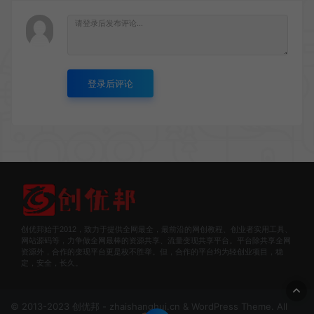
登录后评论
创优邦始于2012，致力于提供全网最全，最前沿的网创教程、创业者实用工具、
网站源码等，力争做全网最棒的资源共享、流量变现共享平台。平台除共享全网
资源外，合作的变现平台更是枚不胜举。但，合作的平台均为轻创业项目，稳
定，安全，长久。
© 2013-2023 创优邦 - zhaishanghui.cn & WordPress Theme. All