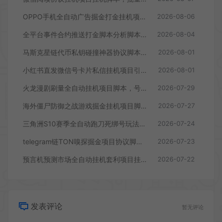
OPPO手机全自动广告掘金打金挂机项目挂机脚本，单机一天9+可批量放大
2026-08-06
全平台事件合约推送打金脚本分析脚本，号称胜率百分之90以上
2026-08-04
马斯克星链代币私钥碰撞神器协议脚本，号称单窗口收入四位数
2026-08-01
小红书直发微信号卡片私信挂机项目引流脚本，有效触达微信不检测不封号
2026-08-01
火龙漫剧刷量全自动挂机项目脚本，号称单号爆火日入100+
2026-07-29
海外僵尸防御之战游戏掘金挂机项目脚本，单机一天150+
2026-07-27
三角洲S10赛季全自动跑刀死绑号玩法全自动搬砖挂机项目挂机脚本，单窗口30+
2026-07-24
telegram链TON嗅探掘金项目协议脚本，号称月入四位数
2026-07-23
预言机预测市场全自动挂机套利项目挂机脚本，日均30+USD
2026-07-22
发表评论
暂无评论