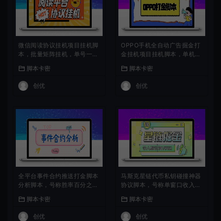
微信阅读协议挂机项目挂机脚
OPPO手机全自动广告掘金打
本，批量矩阵挂机，单号一天
金挂机项目挂机脚本，单机一
5+
天9+可批量放大
脚本卡密
脚本卡密
创优
创优
全平台事件合约推送打金脚本
马斯克星链代币私钥碰撞神器
分析脚本，号称胜率百分之90
协议脚本，号称单窗口收入四
以上
位数
脚本卡密
脚本卡密
创优
创优