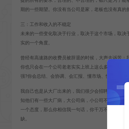
期的一些期望。你没有当公司是家，老板也没有真的
三：工作和收入的不稳定
未来的一些变化取决于行业，取决于这个市场，取决
实的一个角度。
曾经有高速路的收费员被辞退的时候，大声去诉苦：
你也只会在一个公司老老实实上班上这么多年，那么
强?你会总结、会协调、会汇报、懂市场、懂分析。可
我自己也是从大厂出来的，我们很少会招聘大厂出来
知他们有一些大厂病，大公司病，小公司不养闲人，
一个态度，那么你相信我一句话，你千万不要觉得你
缺。