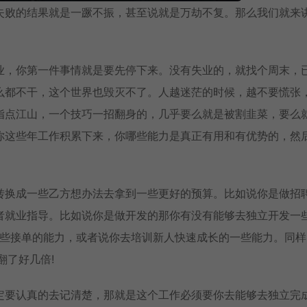
失败的结果就是一蹶不振，甚至说就是万劫不复。那么我们就来
业，你第一件事情就是要先停下来。没有失业的，就找个周末，
么都不干，这个世界也毁灭不了。人越迷茫的时候，越不要慌张
指点江山，一个技巧一招翻身的，几乎要么就是被割韭菜，要么
你这些年工作积累下来，你哪些能力是真正有用和有优势的，然
转换成一些乙方想办法去拿到一些更好的预算。比如说你是做招
者就业指导。比如说你是做开发的那你有没有能够去独立开发一
一些接单的能力，或者说你去培训新人快速成长的一些能力。同样
翻了好几倍!
定要认真的去记清楚，那就是这个工作必须要你去能够去独立完