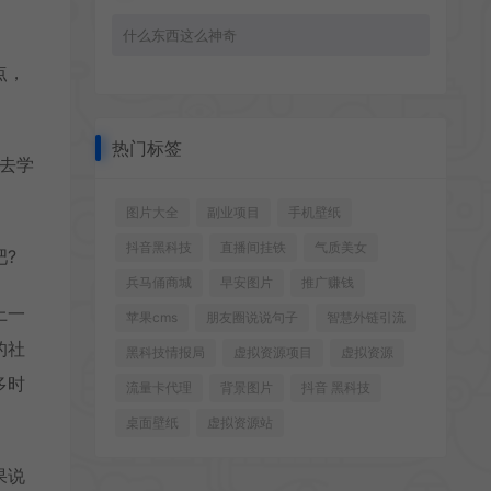
什么东西这么神奇
点，
热门标签
去学
图片大全
副业项目
手机壁纸
抖音黑科技
直播间挂铁
气质美女
?
兵马俑商城
早安图片
推广赚钱
上一
苹果cms
朋友圈说说句子
智慧外链引流
的社
黑科技情报局
虚拟资源项目
虚拟资源
多时
流量卡代理
背景图片
抖音 黑科技
桌面壁纸
虚拟资源站
果说