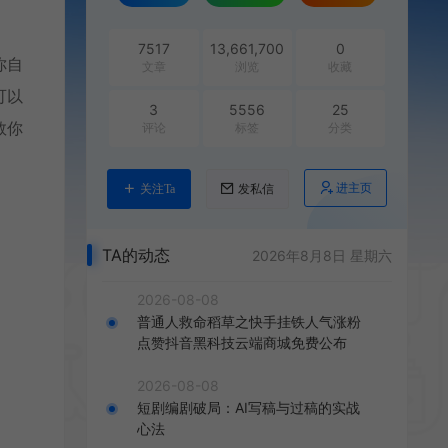
7517
13,661,700
0
你自
文章
浏览
收藏
可以
3
5556
25
救你
评论
标签
分类
进主页
关注Ta
发私信
TA的动态
2026年8月8日 星期六
2026-08-08
普通人救命稻草之快手挂铁人气涨粉
点赞抖音黑科技云端商城免费公布
2026-08-08
短剧编剧破局：AI写稿与过稿的实战
心法