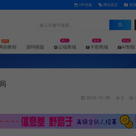
VIP优惠
网址提交
资源
风口
首选
首选
网创教程
源码模版
云端商城
卡密商城
AI智能
局
2024-10-28
0