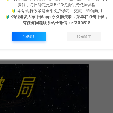
资源，每日稳定更新5-20优质付费资源课程
🔰 本站现行政策是全部免费学习，交流，请勿商用
丧失独立，面对和解决问题的能力。
🔰
强烈建议大家下载app,永久防失联，菜单栏点击下载，
有任何问题联系
站长微信：zf369518
什么?就是只要你今天还在打工，你的责任就有机会去推脱。或者
司也不会给你致命的惩罚。因为你的老板也不过就是高级打工人
立即前往
朕知道了
命的惩罚，也不过就是辞退你们。
。而一个有生存能力的创业者，就必须要靠自己，他也只能靠自