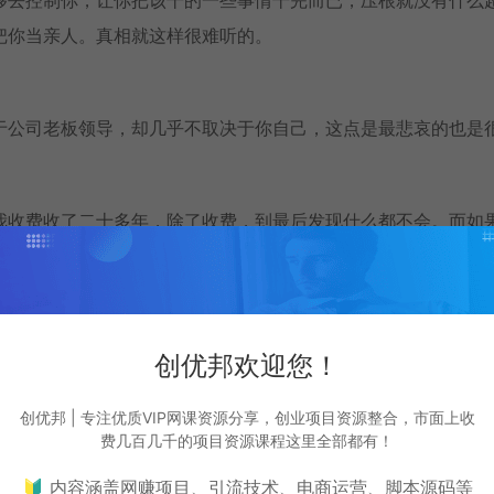
把你当亲人。真相就这样很难听的。
于公司老板领导，却几乎不取决于你自己，这点是最悲哀的也是
我收费收了二十多年，除了收费，到最后发现什么都不会。而如
我就问一个问题，你又比他真的强多少呢?难道你学历比他高就比
是这些能力，当你离开这个平台的时候，你觉得你能当饭吃吗?
的人，尤其是年限久还愿意主动降薪的人。因为我们其实很多时
创优邦欢迎您！
老板要的是立竿见影的业绩。而如果说你看到这里依旧是嗤之以
适合创业，这个世界不是说有钱你就能去创业成功的，钱根本就
创优邦 | 专注优质VIP网课资源分享，创业项目资源整合，市面上收
费几百几千的项目资源课程这里全部都有！
🔰 内容涵盖网赚项目、引流技术、电商运营、脚本源码等