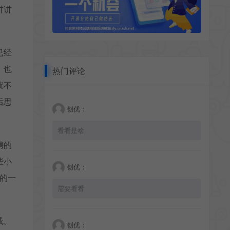
讲讲
已经
，也
热门评论
就不
后思
创优：
看看是啥
聘的
些小
创优：
的一
需要看看
成。
创优：