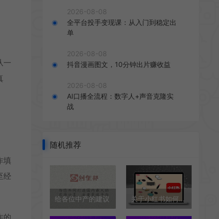
2026-08-08
全平台投手变现课：从入门到稳定出
单
2026-08-08
从一
抖音漫画图文，10分钟出片赚收益
真
2026-08-08
AI口播全流程：数字人+声音克隆实
战
随机推荐
作填
至经
给各位中产的建议
关于小红书如何推广的干货分享
作的