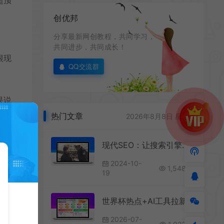
创优邦
分享最新网创教程，共同学习，
共同进步，共同成长！
很现
QQ交流群
果说
他
热门文章
2026年8月8日 星期六
现代SEO：让搜索引擎抓取一半的内容
候深
2024-10-
1,548
19
鼻的
不稀
世界杯热点+AI工具拉新，一天赚几千
2026-07-