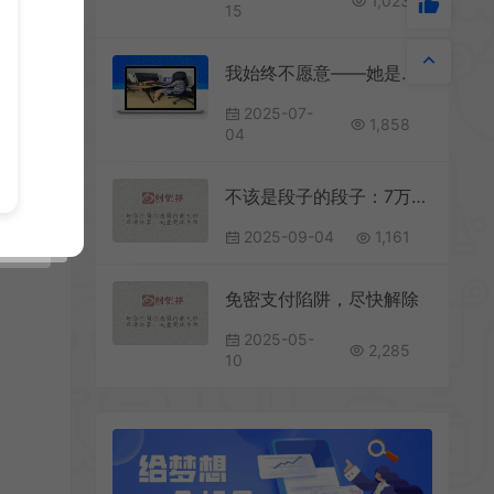
1,023
15
我始终不愿意——她是住在单位的女人。
说你
2025-07-
1,858
04
而
不该是段子的段子：7万9买了句废话
己。
2025-09-04
1,161
免密支付陷阱，尽快解除
2025-05-
2,285
10