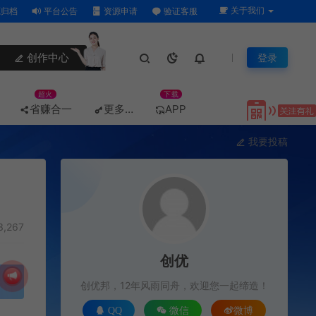
关于我们
归档
平台公告
资源申请
验证客服
创作中心
登录
超火
下载
省赚合一
更多…
APP
我要投稿
3,267
创优
创优邦，12年风雨同舟，欢迎您一起缔造！
QQ
微信
微博