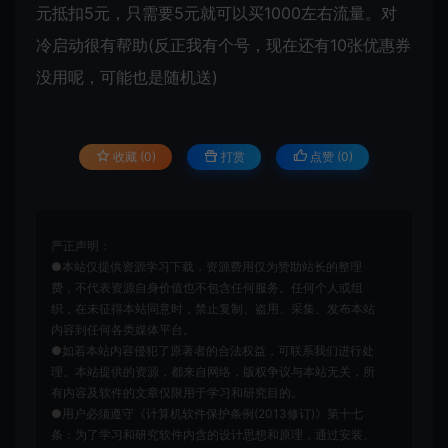
元抵扣5元，只需要5元就可以买1000左右流量。对
冷启动很有帮助(反正我有个号，现在还有10张优惠券
没用呢，可能也是随机送)
收藏 (0)
打赏
点赞 (
0
)
严正声明：
●本站仅提供资源学习下载，资源费用仅为赞助站长的整理
费，不代表资源自身价值也不包含任何服务。任何个人或组
织，在未征得本站同意时，禁止复制、盗用、采集、发布本站
内容到任何各类媒体平台。
●如若本站内容侵犯了原著者的合法权益，可联系我们进行处
理。本站提供的资源，都来自网络，版权争议与本站无关，所
有内容及软件的文章仅限用于学习和研究目的。
●用户必须遵守《计算机软件保护条例(2013修订)》第十七
条：为了学习和研究软件内含的设计思想和原理，通过安装、