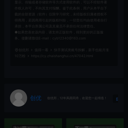
显示、传输或者存储软件等方式使用软件的，可以不经软件著
作权人许可，不向其支付报酬。鉴于此条例，用户从本平台下
载的全部资源（软件）仅限学习研究，未经版权归属者授权不
得商用，若因商用引起的版权纠纷，一切责任均由使用者自行
承担，本平台所属公司及其雇员不承担任何法律责任。
●如果您喜欢该内容，请支持正版软件，得到更好的正版服
务。侵删请致信E-mail：cyb12340@163.com
创优邦
值得一看
快手测试类账号拆解，新手也能月涨
10万粉
https://cy.zhaishanghui.cn/47042.html
创优
生
创优邦，12年风雨同舟，欢迎您一起缔造！
上一篇：
下一篇：