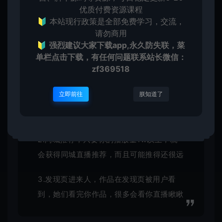
错了，然后转型做直播卖货。快手有个好处就是哪怕
优质付费资源课程
🔰 本站现行政策是全部免费学习，交流，
你这个号是个没人的号，只要作品有流量，你直播就
请勿商用
会有人看。而且据说你一直直播，快手也会给你不少
🔰
强烈建议大家下载app,永久防失联，菜
流量。
单栏点击下载，有任何问题联系
站长微信：
zf369518
立即前往
朕知道了
1.粉丝进去看你，快手的粉丝是经常看自己
的主播的，看到你在直播也会进去瞅瞅
2.同城推荐，只要你的播放量1w以上，就
会获得同城直播推荐，而且可能推得还很远
3.发现页进来人，作品在发现页被用户看
到，她们看完你作品，很多会看你直播瞅瞅