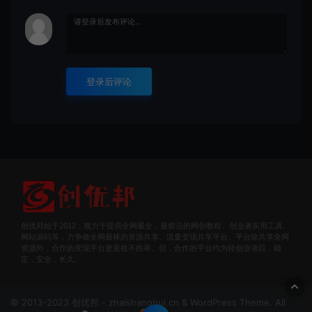
登录后评论
创优邦始于2012，致力于提供全网最全，最前沿的网创教程、创业者实用工具、
网站源码等，力争做全网最棒的资源共享、流量变现共享平台。平台除共享全网
资源外，合作的变现平台更是枚不胜举。但，合作的平台均为轻创业项目，稳
定，安全，长久。
© 2013-2023 创优邦 - zhaishanghui.cn & WordPress Theme. All