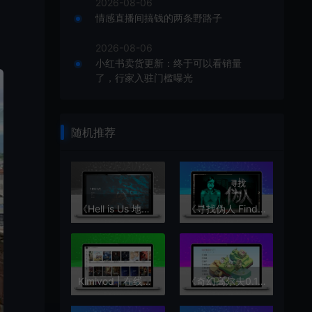
2026-08-06
情感直播间搞钱的两条野路子
2026-08-06
小红书卖货更新：终于可以看销量
了，行家入驻门槛曝光
随机推荐
《Hell is Us 地狱即我们》——体验无地图探索与冷兵器对抗超自然生物的黑暗之旅，揭开内乱国家中的恐怖真相
《寻找伪人 Find the Impostor 》v1.1.3 中文版！Steam特别好评恐怖新游，解压即玩，末日偏执生存挑战，伪人识别心跳加速！
Kimivod | 在线影视站 体验不错【在线工具】
《奇幻高尔夫0.1.5》完整版