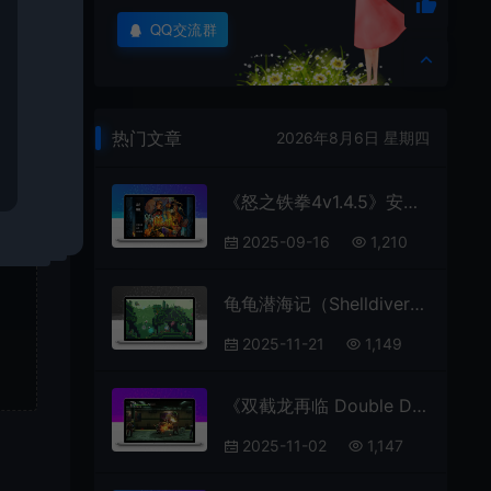
QQ交流群
热门文章
2026年8月6日 星期四
《怒之铁拳4v1.4.5》安卓完整版，经典街机热血再燃！含全部DLC与无限资源菜单，Steam移植神作登陆移动端！
2025-09-16
1,210
龟龟潜海记（Shelldiver）免安装中文版
2025-11-21
1,149
《双截龙再临 Double Dragon Revive》RUNE中文版
2025-11-02
1,147