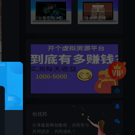
《分形空间-HD》v2.705完整版
《生命的选择：中世纪2 v1.12》完整版+中文版 Steam移植
创优邦
分享最新网创教程，共同学习，
共同进步，共同成长！