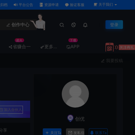
关于我们
归档
平台公告
资源申请
验证客服
创作中心
登录
超火
下载
省赚合一
更多…
APP
我要投稿
加入合伙人
创优
分享
联系Ta
关注Ta
发私信