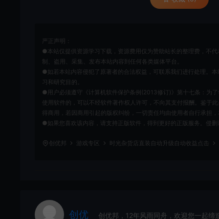
严正声明：
●本站仅提供资源学习下载，资源费用仅为赞助站长的整理费，不代
制、盗用、采集、发布本站内容到任何各类媒体平台。
●如若本站内容侵犯了原著者的合法权益，可联系我们进行处理。本
习和研究目的。
●用户必须遵守《计算机软件保护条例(2013修订)》第十七条：
使用软件的，可以不经软件著作权人许可，不向其支付报酬。鉴于此
得商用，若因商用引起的版权纠纷，一切责任均由使用者自行承担，
●如果您喜欢该内容，请支持正版软件，得到更好的正版服务。侵删请致信E-m
创优邦
游戏专区
时光杂货店直装自动升级自动收益点击
创优
创优邦，12年风雨同舟，欢迎您一起缔