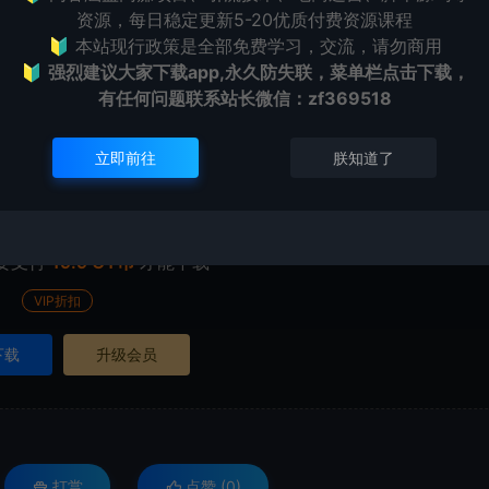
资源，每日稳定更新5-20优质付费资源课程
立即登录
🔰 本站现行政策是全部免费学习，交流，请勿商用
🔰
强烈建议大家下载app,永久防失联，菜单栏点击下载，
有任何问题联系
站长微信：zf369518
立即前往
朕知道了
要支付
19.9 CY币
才能下载
VIP折扣
下载
升级会员
打赏
点赞 (
0
)