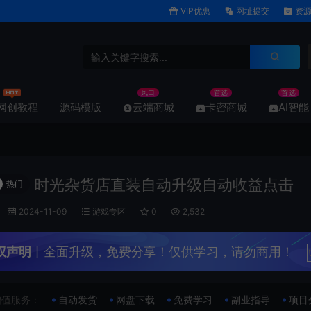
VIP优惠
网址提交
资源
风口
首选
首选
网创教程
源码模版
云端商城
卡密商城
AI智能
时光杂货店直装自动升级自动收益点击
热门
2024-11-09
游戏专区
0
2,532
权声明
丨全面升级，免费分享！仅供学习，请勿商用！
增值服务：
自动发货
网盘下载
免费学习
副业指导
项目