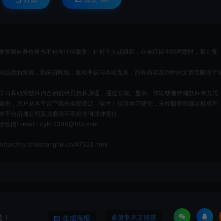
表资源自身价值也不包含任何服务。任何个人或组织，在未征得本站同意时，禁止复
站提供的资源，都来自网络，版权争议与本站无关，所有内容及软件的文章仅限用于
为了学习和研究软件内含的设计思想和原理，通过安装、显示、传输或者存储软件等方式
条例，用户从本平台下载的全部资源（软件）仅限学习研究，未经版权归属者授权不
本平台所属公司及其雇员不承担任何法律责任。
ail：cyb12340@163.com
https://cy.zhaishanghui.cn/47323.html
造！
生成海报
复制本文链接