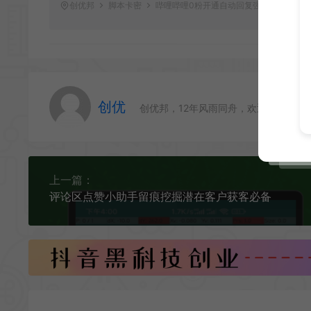
创优邦
脚本卡密
哔哩哔哩0粉开通自动回复强开
https:/
创优
创优邦，12年风雨同舟，欢迎您一起缔
上一篇：
评论区点赞小助手留痕挖掘潜在客户获客必备