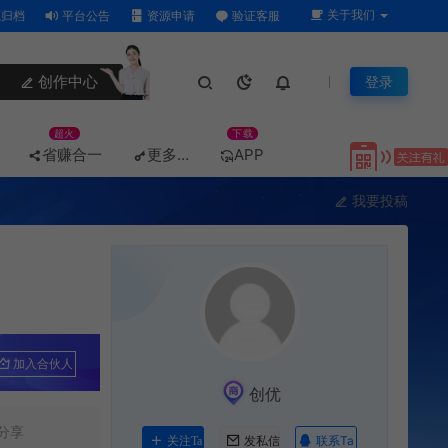
关于我们
归档
平台公告
资源申请
验证客服
创作中心
登录
超火
下载
省赚合一
更多…
APP
我要投稿
加入合伙人
创优
分享
联系Ta
关注Ta
发私信