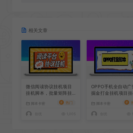
相关文章
微信阅读协议挂机项目
OPPO手机全自动广
挂机脚本，批量矩阵挂
掘金打金挂机项目挂
机，单号一天5+
脚本，单机一天9+
#
#
热门
脚本卡密
脚本卡密
量放大
创优
1,005
创优
1