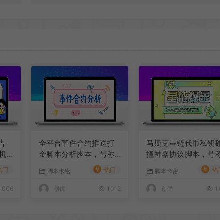
告
全平台事件合约推送打
马斯克星链代币私钥
机
金脚本分析脚本，号称
撞神器协议脚本，号
可批
胜率百分之90以上
单窗口收入四位数
#
#
热门
热门
热
脚本卡密
脚本卡密
,006
创优
1,012
创优
1,