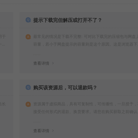
提示下载完但解压或打开不了？
用于
最常见的情况是下载不完整: 可对比下载完的压缩包与网盘
一切
容量，若小于网盘提示的容量则是这个原因。这是浏览器下
的bug！如确认无误，可以联系在线客服。
查看详情
购买该资源后，可以退款吗？
站长
资源属于虚拟商品，具有可复制性，可传播性，一旦授予，
接受任何形式的退款、换货要求。请您在购买获取之前确认
是您所需要的资源(实物商品除外)
查看详情