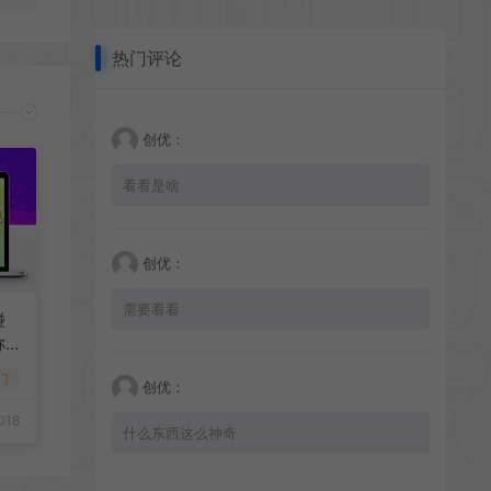
热门评论
创优：
看看是啥
创优：
需要看看
碰
称
门
创优：
018
什么东西这么神奇