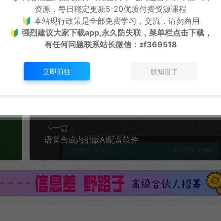
/cy.zhaishanghui.cn/49029.html
资源，每日稳定更新5-20优质付费资源课程
🔰 本站现行政策是全部免费学习，交流，请勿商用
🔰
强烈建议大家下载app,永久防失联，菜单栏点击下载，
有任何问题联系
站长微信：zf369518
立即前往
朕知道了
造！
生成海报
复制本文链接
下一篇：
语音合成内部版AI配音软件