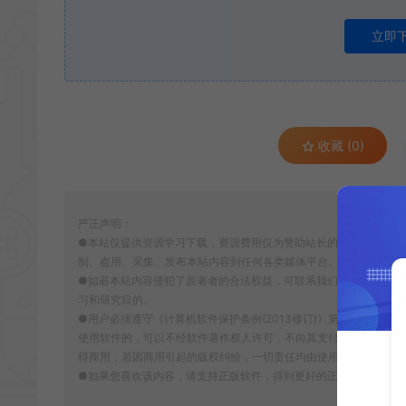
立即
收藏 (0)
严正声明：
●本站仅提供资源学习下载，资源费用仅为赞助站长的整理费，不代
制、盗用、采集、发布本站内容到任何各类媒体平台。
●如若本站内容侵犯了原著者的合法权益，可联系我们进行处理。本
习和研究目的。
●用户必须遵守《计算机软件保护条例(2013修订)》第十七条：
使用软件的，可以不经软件著作权人许可，不向其支付报酬。鉴于此
得商用，若因商用引起的版权纠纷，一切责任均由使用者自行承担，
●如果您喜欢该内容，请支持正版软件，得到更好的正版服务。侵删请致信E-m