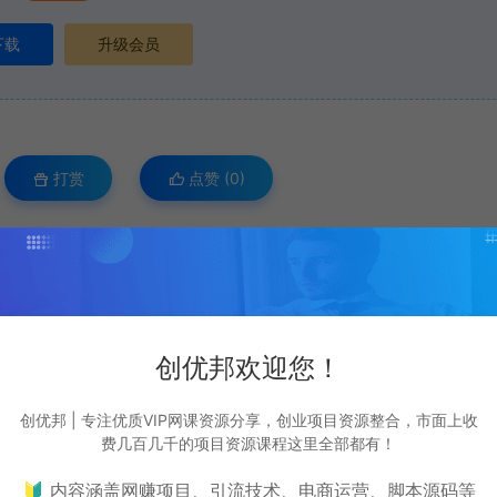
下载
升级会员
打赏
点赞 (
0
)
表资源自身价值也不包含任何服务。任何个人或组织，在未征得本站同意时，禁止复
站提供的资源，都来自网络，版权争议与本站无关，所有内容及软件的文章仅限用于
创优邦欢迎您！
为了学习和研究软件内含的设计思想和原理，通过安装、显示、传输或者存储软件等方式
条例，用户从本平台下载的全部资源（软件）仅限学习研究，未经版权归属者授权不
创优邦 | 专注优质VIP网课资源分享，创业项目资源整合，市面上收
本平台所属公司及其雇员不承担任何法律责任。
费几百几千的项目资源课程这里全部都有！
ail：cyb12340@163.com
🔰 内容涵盖网赚项目、引流技术、电商运营、脚本源码等