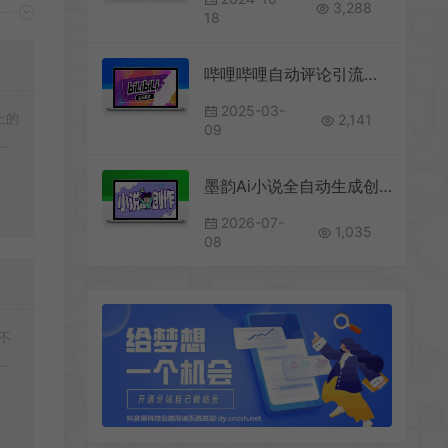
3,288
18
哔哩哔哩自动评论引流助手引流，解放双手自动引流【引流助手+使用教程】
2025-03-
上的
2,141
09
载
墨韵Ai小说全自动生成创作系统，多平台投稿月收益爆炸
2026-07-
1,035
08
不
好