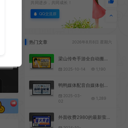
共同进步，共同成长！
QQ交流群
热门文章
2026年8月8日 星期六
梁山传奇手游全自动搬砖挂机项目脚本+使用教程，单机日产200+
2025-10-14
1,190
鸭鸭媒体配音自媒体创作的必备神器
2025-03-
1,289
02
外面收费2980的最新萤火突击全自动挂机搬砖项目，单号一天25+【挂机脚本+使用教程】
2024-10-