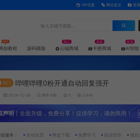
VIP优惠
网址提交
资源
风口
首选
首选
网创教程
源码模版
云端商城
卡密商城
AI智能
哔哩哔哩0粉开通自动回复强开
热门
2024-12-08
脚本卡密
0
2,446
权声明
丨全面升级，免费分享！仅供学习，请勿商用！
增值服务：
自动发货
网盘下载
免费学习
副业指导
项目