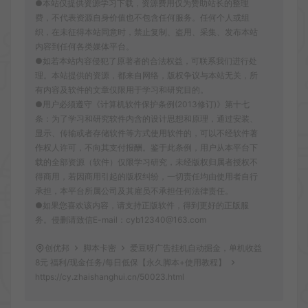
●本站仅提供资源学习下载，资源费用仅为赞助站长的整理
费，不代表资源自身价值也不包含任何服务。任何个人或组
织，在未征得本站同意时，禁止复制、盗用、采集、发布本站
内容到任何各类媒体平台。
●如若本站内容侵犯了原著者的合法权益，可联系我们进行处
理。本站提供的资源，都来自网络，版权争议与本站无关，所
有内容及软件的文章仅限用于学习和研究目的。
●用户必须遵守《计算机软件保护条例(2013修订)》第十七
条：为了学习和研究软件内含的设计思想和原理，通过安装、
显示、传输或者存储软件等方式使用软件的，可以不经软件著
作权人许可，不向其支付报酬。鉴于此条例，用户从本平台下
载的全部资源（软件）仅限学习研究，未经版权归属者授权不
得商用，若因商用引起的版权纠纷，一切责任均由使用者自行
承担，本平台所属公司及其雇员不承担任何法律责任。
●如果您喜欢该内容，请支持正版软件，得到更好的正版服
务。侵删请致信E-mail：cyb12340@163.com
创优邦
脚本卡密
爱豆呀广告挂机自动掘金，单机收益
8元 福利/现金任务/每日低保【永久脚本+使用教程】
https://cy.zhaishanghui.cn/50023.html