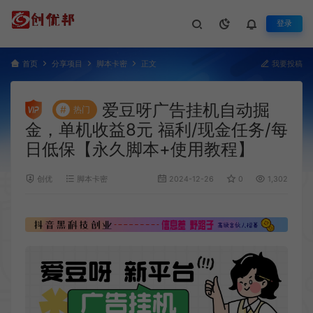
登录
首页
分享项目
脚本卡密
正文
我要投稿
爱豆呀广告挂机自动掘
#
热门
金，单机收益8元 福利/现金任务/每
日低保【永久脚本+使用教程】
创优
脚本卡密
2024-12-26
0
1,302