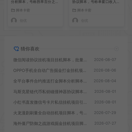
分析脚本，号称胜率百分之90
协议脚本，号称单窗口收入四
以上
位数
脚本卡密
脚本卡密
创优
创优
猜你喜欢
微信阅读协议挂机项目挂机脚本，批量矩阵挂机，单号一天5+
2026-08-07
OPPO手机全自动广告掘金打金挂机项目挂机脚本，单机一天9+可批量放大
2026-08-06
全平台事件合约推送打金脚本分析脚本，号称胜率百分之90以上
2026-08-04
马斯克星链代币私钥碰撞神器协议脚本，号称单窗口收入四位数
2026-08-01
小红书直发微信号卡片私信挂机项目引流脚本，有效触达微信不检测不封号
2026-08-01
火龙漫剧刷量全自动挂机项目脚本，号称单号爆火日入100+
2026-07-29
海外僵尸防御之战游戏掘金挂机项目脚本，单机一天150+
2026-07-27