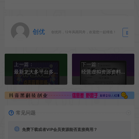
创优
生
创优邦，12年风雨同舟，欢迎您一起缔造！
上一篇：
下一篇：
最新龙大多平台多功能全自动打标签养机脚本，支持蓝牙模式解放双手【养号助手+使用教程】
经营虚拟资源资料赚钱项目：人人可为的创业项目，更是一次知识投资！
常见问题
免费下载或者VIP会员资源能否直接商用？