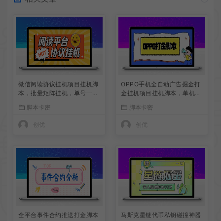
微信阅读协议挂机项目挂机脚
OPPO手机全自动广告掘金打
本，批量矩阵挂机，单号一天
金挂机项目挂机脚本，单机一
5+
天9+可批量放大
脚本卡密
脚本卡密
创优
创优
全平台事件合约推送打金脚本
马斯克星链代币私钥碰撞神器