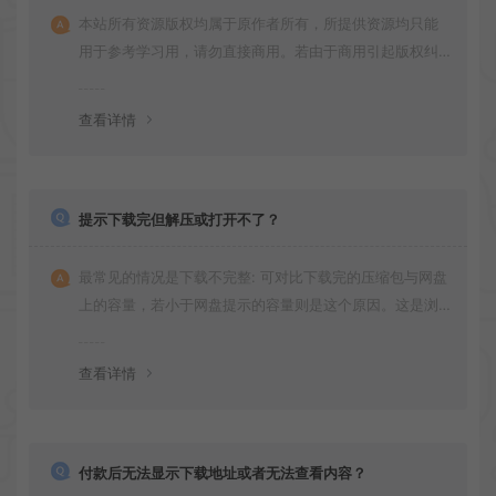
本站所有资源版权均属于原作者所有，所提供资源均只能
用于参考学习用，请勿直接商用。若由于商用引起版权纠
纷，一切责任均由使用者承担
查看详情
提示下载完但解压或打开不了？
最常见的情况是下载不完整: 可对比下载完的压缩包与网盘
上的容量，若小于网盘提示的容量则是这个原因。这是浏
览器下载的bug！如确认无误，可以联系在线客服。
查看详情
付款后无法显示下载地址或者无法查看内容？