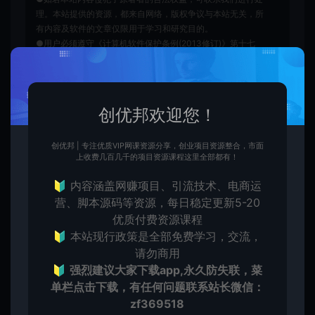
理。本站提供的资源，都来自网络，版权争议与本站无关，所
有内容及软件的文章仅限用于学习和研究目的。
●用户必须遵守《计算机软件保护条例(2013修订)》第十七
条：为了学习和研究软件内含的设计思想和原理，通过安装、
显示、传输或者存储软件等方式使用软件的，可以不经软件著
作权人许可，不向其支付报酬。鉴于此条例，用户从本平台下
载的全部资源（软件）仅限学习研究，未经版权归属者授权不
创优邦欢迎您！
得商用，若因商用引起的版权纠纷，一切责任均由使用者自行
承担，本平台所属公司及其雇员不承担任何法律责任。
创优邦 | 专注优质VIP网课资源分享，创业项目资源整合，市面
●如果您喜欢该内容，请支持正版软件，得到更好的正版服
上收费几百几千的项目资源课程这里全部都有！
务。侵删请致信E-mail：cyb12340@163.com
🔰 内容涵盖网赚项目、引流技术、电商运
创优邦
值得一看
分享一个线上纯零撸日收益100+的
营、脚本源码等资源，每日稳定更新5-20
线上蓝海项目
https://cy.zhaishanghui.cn/5494.html
优质付费资源课程
🔰 本站现行政策是全部免费学习，交流，
请勿商用
🔰
强烈建议大家下载app,永久防失联，菜
纯零撸项目
线上蓝海项目
赏帮赚
单栏点击下载，有任何问题联系
站长微信：
zf369518