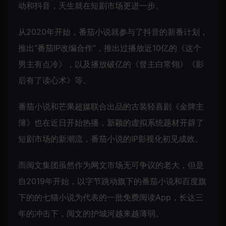
动和抖音，天生就在短剧市场更进一步。
从2020年开始，番茄小说就参与了抖音的新番计划，
推出“番茄IP改编合作”，推出过播放近10亿的《这个
男主有点冷》，以及播放破亿的《督主白常翎》《影
后有了读心术》等。
番茄小说和芒果超媒联合出品的古装轻喜剧《金牌主
簿》也在近日开始热播，新颖的虚拟系统题材开辟了
短剧市场的新潮流，番茄小说的IP影视化初见成效。
而阅文集团虽然作为网文市场无可争议的老大，但是
自2019年开始，以字节跳动旗下的番茄小说和
百度
旗
下的的七猫小说为代表的一批免费阅读App，长达三
年的冲击下，阅文的护城河越来越薄弱。