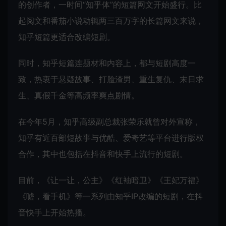
的创作者，一时间“知乎体”的短篇网文开始盛行。比
起阅文和番茄小说动辄两三百万字的长篇网文来说，
知乎短篇更适合改编短剧。
同时，知乎短篇连题材和内容上，都与短剧高度一
致，热衷于悬疑故事、打脸渣男、重生复仇、末日求
生、真假千金等高频率爽点剧情。
在今年5月，知乎高级副总裁张荣乐就曾对外宣称，
知乎有近百部短故事与优酷、爱奇艺等平台进行版权
合作，其中也包括在抖音和快手上流行的短剧。
目前，《让一让，公主》《红袖暗卫》《王妃万福》
《嘘，看手机》等一系列由知乎IP改编的短剧，在抖
音快手上开始热播。