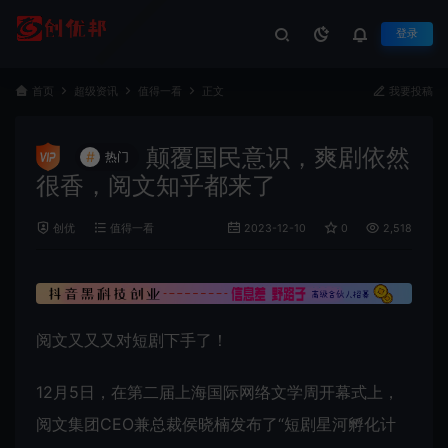
登录
首页
超级资讯
值得一看
正文
我要投稿
颠覆国民意识，爽剧依然
#
热门
很香，阅文知乎都来了
创优
值得一看
2023-12-10
0
2,518
阅文又又又对短剧下手了！
12月5日，在第二届上海国际网络文学周开幕式上，
阅文集团CEO兼总裁侯晓楠发布了“短剧星河孵化计