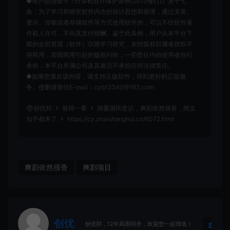
●用户必须遵守《计算机软件保护条例(2013修订)》第十七
条：为了学习和研究软件内含的设计思想和原理，通过安装、
显示、传输或者存储软件等方式使用软件的，可以不经软件著
作权人许可，不向其支付报酬。鉴于此条例，用户从本平台下
载的全部资源（软件）仅限学习研究，未经版权归属者授权不
得商用，若因商用引起的版权纠纷，一切责任均由使用者自行
承担，本平台所属公司及其雇员不承担任何法律责任。
●如果您喜欢该内容，请支持正版软件，得到更好的正版服
务。侵删请致信E-mail：cyb12340@163.com
创优邦
值得一看
颠覆国民意识，爽剧依然很香，阅文
知乎都来了
https://cy.zhaishanghui.cn/6072.html
爽剧依然很香
爽剧项目
创优
生
创优邦，12年风雨同舟，欢迎您一起缔造！