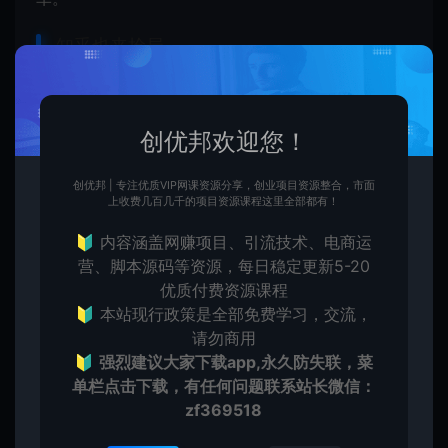
知乎也来抢局
番茄小说举着免费的大旗，一度声势浩大，甚至大有
将前浪拍死在沙滩上的趋势。
创优邦欢迎您！
虽然打着免费的旗号，在月活用户领先于阅文，可番
创优邦 | 专注优质VIP网课资源分享，创业项目资源整合，市面
上收费几百几千的项目资源课程这里全部都有！
茄小说并不是“真正免费”。用户虽然得到了免费的网
文，但是要被动接受
广告
的洗礼，成为番茄赚钱的锚
🔰 内容涵盖网赚项目、引流技术、电商运
营、脚本源码等资源，每日稳定更新5-20
点。
优质付费资源课程
🔰 本站现行政策是全部免费学习，交流，
简单来说，番茄小说的盈利模式则是更多的依靠于广
请勿商用
告收入，在用户阅读小说时，平台会推送各类广告，
🔰
强烈建议大家下载app,永久防失联，菜
单栏点击下载，有任何问题联系
站长微信：
甚至还有抖音直播间的引流广告。
zf369518
并且这个广告是无法关闭的，用户必须强忍着看完最