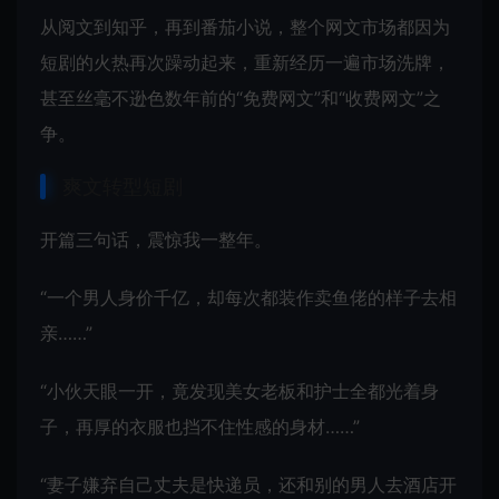
从阅文到知乎，再到番茄小说，整个网文市场都因为
短剧的火热再次躁动起来，重新经历一遍市场洗牌，
甚至丝毫不逊色数年前的“免费网文”和“收费网文”之
争。
爽文转型短剧
开篇三句话，震惊我一整年。
“一个男人身价千亿，却每次都装作卖鱼佬的样子去相
亲……”
“小伙天眼一开，竟发现美女老板和护士全都光着身
子，再厚的衣服也挡不住性感的身材……”
“妻子嫌弃自己丈夫是快递员，还和别的男人去酒店开