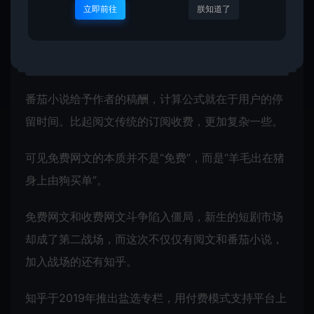
立即前往
朕知道了
少五秒以上的广告，如果用户不想在番茄小说上看广
告，就必须充值番茄小说的VIP，享受免广告特权和
额外福利。
番茄小说给予作者的稿酬，计算公式就在于用户的停
留时间。比起阅文传统的订阅收费，更加复杂一些。
可见免费网文的本质并不是“免费”，而是“羊毛出在猪
身上由狗买单”。
免费网文和收费网文斗争陷入僵局，新生的短剧市场
却成了第二战场，而这次不仅仅有阅文和番茄小说，
加入战场的还有知乎。
知乎于2019年推出盐选专栏，用付费模式支持平台上