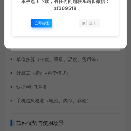
单栏点击下载，有任何问题联系
站长微信：
乱七八糟还内置了多个轻量级微应用，避免用户频繁
zf369518
切换App：
立即前往
朕知道了
二维码生成与扫描
文字转语音（TTS）
单位换算（长度、重量、温度、货币等）
计算器（标准+科学模式）
快捷Wi-Fi连接
手机信息检测（电池、内存、存储）
软件优势与使用场景