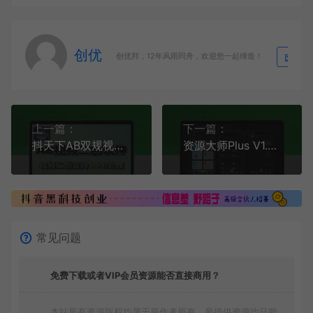
创优
生
创优邦，12年风雨同舟，欢迎您一起缔造！
上一篇：
下一篇：
抖天下AB双规视频二创软件永久版
资源大师Plus V1.4.8高级版：随意注册填写，门槛极低，登录即解锁传奇大师VIP，畅享全网影视/音乐/磁力/网盘资源聚合平台
常见问题
免费下载或者VIP会员资源能否直接商用？
本站所有资源版权均属于原作者所有，所提供资源均只能