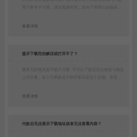
用于参考学习用，请勿直接商用。若由于商用引起版权纠
纷，一切责任均由使用者承担
查看详情
提示下载完但解压或打开不了？
最常见的情况是下载不完整: 可对比下载完的压缩包与网盘
上的容量，若小于网盘提示的容量则是这个原因。这是浏
览器下载的bug！如确认无误，可以联系在线客服。
查看详情
付款后无法显示下载地址或者无法查看内容？