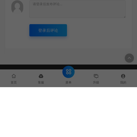
登录后评论
菜单
首页
客服
升级
我的
创优邦始于2012，致力于提供全网最全，最前沿的网创教程、创业者实用工具、
网站源码等，力争做全网最棒的资源共享、流量变现共享平台。平台除共享全网
资源外，合作的变现平台更是枚不胜举。但，合作的平台均为轻创业项目，稳
定，安全，长久。
© 2013-2023 创优邦 - zhaishanghui.cn & WordPress Theme. All
rights reserved
网站地图
豫ICP备2022007609号