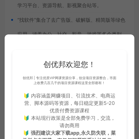
学习平台、资源导航、影视聚合站等。
“找软件”集合了去广告版、破解版、精简版等绿色
应用，涵盖办公、社交、影音、游戏等多个类别。
四、视觉与社交资源：美化你的数字生活
创优邦欢迎您！
找壁纸
：提供4K超清壁纸、动态壁纸、情侣壁
创优邦 | 专注优质VIP网课资源分享，创业项目资源整合，市面
纸、动漫壁纸、风景壁纸等，每日更新。
上收费几百几千的项目资源课程这里全部都有！
🔰 内容涵盖网赚项目、引流技术、电商运
头像大全
：包含个性头像、情侣头像、卡通头像、
营、脚本源码等资源，每日稳定更新5-20
优质付费资源课程
明星头像等，满足社交平台更换需求。
🔰 本站现行政策是全部免费学习，交流，
请勿商用
五、微应用集成：高频小功能集中管理
🔰
强烈建议大家下载app,永久防失联，菜