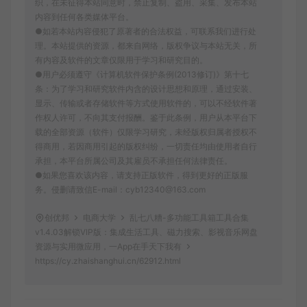
织，在未征得本站同意时，禁止复制、盗用、采集、发布本站
内容到任何各类媒体平台。
●如若本站内容侵犯了原著者的合法权益，可联系我们进行处
理。本站提供的资源，都来自网络，版权争议与本站无关，所
有内容及软件的文章仅限用于学习和研究目的。
●用户必须遵守《计算机软件保护条例(2013修订)》第十七
条：为了学习和研究软件内含的设计思想和原理，通过安装、
显示、传输或者存储软件等方式使用软件的，可以不经软件著
作权人许可，不向其支付报酬。鉴于此条例，用户从本平台下
载的全部资源（软件）仅限学习研究，未经版权归属者授权不
得商用，若因商用引起的版权纠纷，一切责任均由使用者自行
承担，本平台所属公司及其雇员不承担任何法律责任。
●如果您喜欢该内容，请支持正版软件，得到更好的正版服
务。侵删请致信E-mail：cyb12340@163.com
创优邦
电商大学
乱七八糟-多功能工具箱工具合集
v1.4.03解锁VIP版：集成生活工具、磁力搜索、影视音乐网盘
资源与实用微应用，一App在手天下我有
https://cy.zhaishanghui.cn/62912.html