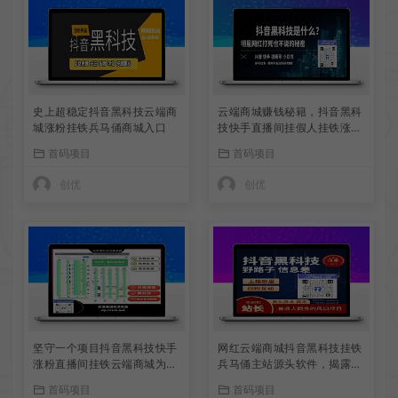
史上超稳定抖音黑科技云端商
云端商城赚钱秘籍，抖音黑科
城涨粉挂铁兵马俑商城入口
技快手直播间挂假人挂铁涨粉
丝小可爱兵马俑商城招代理
首码项目
首码项目
创优
创优
坚守一个项目抖音黑科技快手
网红云端商城抖音黑科技挂铁
涨粉直播间挂铁云端商城为短
兵马俑主站源头软件，揭露快
视频电商赋能！
手涨粉丝直播人气快速攀升的
首码项目
首码项目
秘密 招合伙人