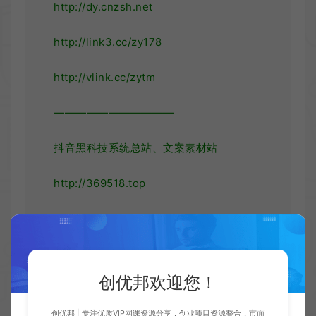
http://dy.cnzsh.net
http://link3.cc/zy178
http://vlink.cc/zytm
———————————
抖音黑科技系统总站、文案素材站
http://369518.top
———————-
联系我们：QQ/微信：
创优邦欢迎您！
124686488 / 1029483205 /
1819460773
创优邦 | 专注优质VIP网课资源分享，创业项目资源整合，市面