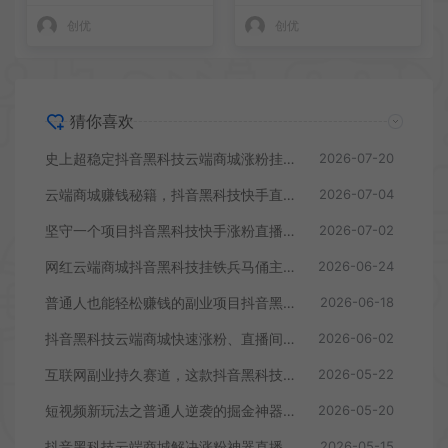
创优
创优
猜你喜欢
史上超稳定抖音黑科技云端商城涨粉挂铁兵马俑商城入口
2026-07-20
云端商城赚钱秘籍，抖音黑科技快手直播间挂假人挂铁涨粉丝小可爱兵马俑商城招代理
2026-07-04
坚守一个项目抖音黑科技快手涨粉直播间挂铁云端商城为短视频电商赋能！
2026-07-02
网红云端商城抖音黑科技挂铁兵马俑主站源头软件，揭露快手涨粉丝直播人气快速攀升的秘密 招合伙人
2026-06-24
普通人也能轻松赚钱的副业项目抖音黑科技云端商城招募合伙人
2026-06-18
抖音黑科技云端商城快速涨粉、直播间爆人气曝光，短视频正盛时代早点变现赚钱
2026-06-02
互联网副业持久赛道，这款抖音黑科技普通人也能轻松赚钱！云端商城招募合伙人
2026-05-22
短视频新玩法之普通人逆袭的掘金神器！抖音黑科技直播间挂铁涨粉点赞云端商城
2026-05-20
抖音黑科技云端商城解决涨粉神器直播间挂铁点赞评论等，你要的这里都有
2026-05-15