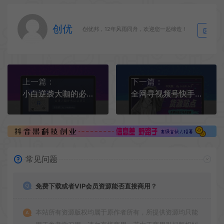
创优
生
创优邦，12年风雨同舟，欢迎您一起缔造！
上一篇：
下一篇：
小白逆袭大咖的必备工具，抖音 黑科技云端商城兵马俑挂铁机器人软件招募合伙人
全网寻视频号快手小红书抖音 黑科技云端商城系统合伙人，带你月入过万！
常见问题
免费下载或者VIP会员资源能否直接商用？
本站所有资源版权均属于原作者所有，所提供资源均只能