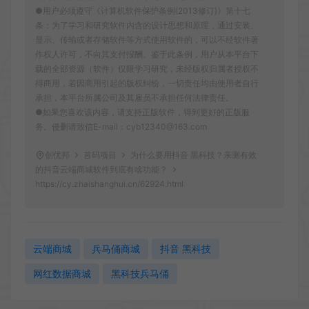
●用户必须遵守《计算机软件保护条例(2013修订)》第十七
条：为了学习和研究软件内含的设计思想和原理，通过安装、
显示、传输或者存储软件等方式使用软件的，可以不经软件著
作权人许可，不向其支付报酬。鉴于此条例，用户从本平台下
载的全部资源（软件）仅限学习研究，未经版权归属者授权不
得商用，若因商用引起的版权纠纷，一切责任均由使用者自行
承担，本平台所属公司及其雇员不承担任何法律责任。
●如果您喜欢该内容，请支持正版软件，得到更好的正版服
务。侵删请致信E-mail：cyb12340@163.com
创优邦
首码项目
为什么要用抖音 黑科技？亲测有效
的抖音云端商城软件到底有啥功能？
https://cy.zhaishanghui.cn/62924.html
云端商城
兵马俑商城
抖音 黑科技
网红数据商城
黑科技兵马俑