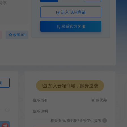
分享
进入TA的商铺
联系官方客服
收藏 (0)
询
加入云端商城，翻身逆袭
版权所有
© 创优邦
版权说明
相关资源/摄影图/音频仅供参考
i