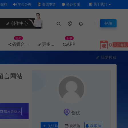
关于我们
归档
平台公告
资源申请
验证客服
创作中心
登录
超火
下载
省赚合一
更多…
APP
我要投稿
留言网站
加入合伙人
创优
联系Ta
关注Ta
发私信