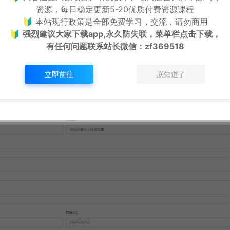
资源，每日稳定更新5-20优质付费资源课程
🔰 本站现行政策是全部免费学习，交流，请勿商用
🔰
强烈建议大家下载app,永久防失联，菜单栏点击下载，
有任何问题联系
站长微信：zf369518
立即前往
朕知道了