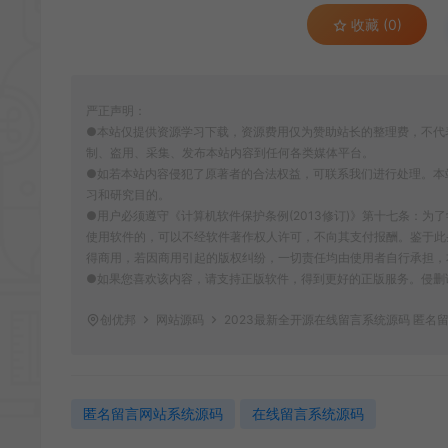
收藏 (0)
严正声明：
●本站仅提供资源学习下载，资源费用仅为赞助站长的整理费，不代
制、盗用、采集、发布本站内容到任何各类媒体平台。
●如若本站内容侵犯了原著者的合法权益，可联系我们进行处理。本
习和研究目的。
●用户必须遵守《计算机软件保护条例(2013修订)》第十七条：
使用软件的，可以不经软件著作权人许可，不向其支付报酬。鉴于此
得商用，若因商用引起的版权纠纷，一切责任均由使用者自行承担，
●如果您喜欢该内容，请支持正版软件，得到更好的正版服务。侵删请致信E-m
创优邦
网站源码
2023最新全开源在线留言系统源码 匿名
匿名留言网站系统源码
在线留言系统源码