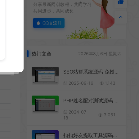
分享最新网创教程，共同学习，
共同进步，共同成长！
QQ交流群
热门文章
2026年8月6日 星期四
SEO站群系统源码 免授权版 单页关键词排名网站源码
2025-09-16
1,143
PHP姓名配对测试源码 可查看朋友到底喜欢谁的趣味源码
2024-07-
3,051
18
扣扣好友提取工具源码采集导出协议扣扣群成员提取软件+源码【无使用教程】