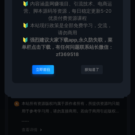
🔰 内容涵盖网赚项目、引流技术、电商运
营、脚本源码等资源，每日稳定更新5-20
优质付费资源课程
上一篇：
下一篇：
🔰 本站现行政策是全部免费学习，交流，
祈福手绘爆款视频制作教学
10分钟低成本复刻Youtube爆款视频教程（用AI做爆款视频 全流程实战）
请勿商用
🔰
强烈建议大家下载app,永久防失联，菜
单栏点击下载，有任何问题联系
站长微信：
zf369518
立即前往
朕知道了
常见问题
免费下载或者VIP会员资源能否直接商用？
本站所有资源版权均属于原作者所有，所提供资源均只能
用于参考学习用，请勿直接商用。若由于商用引起版权纠
纷，一切责任均由使用者承担
查看详情