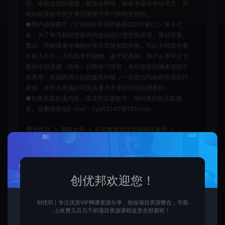
理。本站提供的资源，都来自网络，版权争议与本站无关，所
有内容及软件的文章仅限用于学习和研究目的。
●用户必须遵守《计算机软件保护条例(2013修订)》第十七
条：为了学习和研究软件内含的设计思想和原理，通过安装、
显示、传输或者存储软件等方式使用软件的，可以不经软件著
作权人许可，不向其支付报酬。鉴于此条例，用户从本平台下
载的全部资源（软件）仅限学习研究，未经版权归属者授权不
得商用，若因商用引起的版权纠纷，一切责任均由使用者自行
承担，本平台所属公司及其雇员不承担任何法律责任。
●如果您喜欢该内容，请支持正版软件，得到更好的正版服
务。侵删请致信E-mail：cyb12340@163.com
创优邦
电商大学
抖音数据对比动画制作教学
https://cy.zhaishanghui.cn/74076.html
创优邦欢迎您！
创优邦 | 专注优质VIP网课资源分享，创业项目资源整合，市面
创优
上收费几百几千的项目资源课程这里全部都有！
生
创优邦，12年风雨同舟，欢迎您一起缔造！