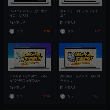
1524个日常工具音效，中文
做亚马逊，这10个坑你踩过
分类一秒找到
没？
电商大学
电商大学
创优
0CY币
创优
0CY币
京东双轨道运营实战：从零打
剪映故事IP剪辑实战，零基础
透POP开店与自营爆款
也能出片
电商大学
电商大学
创优
0CY币
创优
0CY币