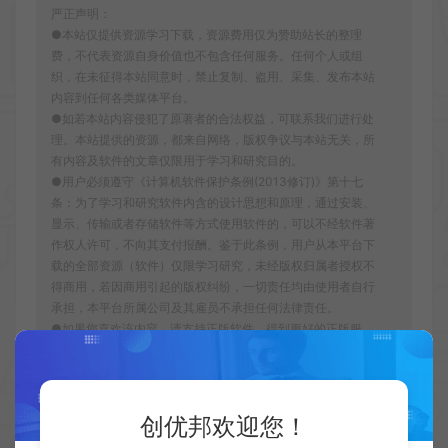
严正声明：
●本站仅提供资源学习下载，资源费用仅为赞助站长的整理
费，不代表资源自身价值也不包含任何服务。任何个人或组
织，在未征得本站同意时，禁止复制、盗用、采集、发布本站
内容到任何各类媒体平台。
●如若本站内容侵犯了原著者的合法权益，可联系我们进行处
理。本站提供的资源，都来自网络，版权争议与本站无关，所
有内容及软件的文章仅限用于学习和研究目的。
●用户必须遵守《计算机软件保护条例(2013修订)》第十七
条：为了学习和研究软件内含的设计思想和原理，通过安装、
显示、传输或者存储软件等方式使用软件的，可以不经软件著
作权人许可，不向其支付报酬。鉴于此条例，用户从本平台下
载的全部资源（软件）仅限学习研究，未经版权归属者授权不
得商用，若因商用引起的版权纠纷，一切责任均由使用者自行
承担，本平台所属公司及其雇员不承担任何法律责任。
●如果您喜欢该内容，请支持正版软件，得到更好的正版服
务。侵删请致信E-mail：cyb12340@163.com
创优邦
电商大学
2026跨年视频发朋友圈的九宫格素
材
https://cy.zhaishanghui.cn/74223.html
创优邦欢迎您！