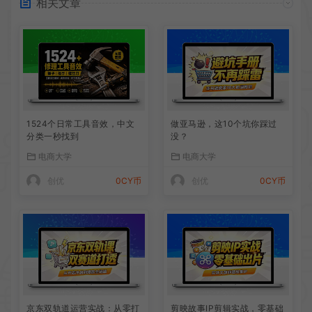
相关文章
1524个日常工具音效，中文
做亚马逊，这10个坑你踩过
分类一秒找到
没？
电商大学
电商大学
创优
0CY币
创优
0CY币
京东双轨道运营实战：从零打
剪映故事IP剪辑实战，零基础