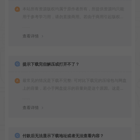
本站所有资源版权均属于原作者所有，所提供资源均只能
用于参考学习用，请勿直接商用。若由于商用引起版权纠
纷，一切责任均由使用者承担
查看详情
提示下载完但解压或打开不了？
最常见的情况是下载不完整: 可对比下载完的压缩包与网盘
上的容量，若小于网盘提示的容量则是这个原因。这是浏
览器下载的bug！如确认无误，可以联系在线客服。
查看详情
付款后无法显示下载地址或者无法查看内容？