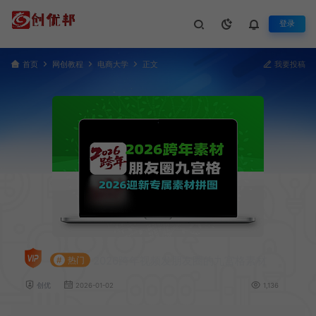
登录
首页
网创教程
电商大学
正文
我要投稿
2026跨年视频发朋友圈的九宫格素材
#
热门
创优
2026-01-02
1,136