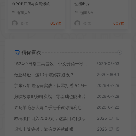
透POP开店与自营爆款
也能出片
电商大学
电商大学
创优
0CY币
创优
0CY币
猜你喜欢
1524个日常工具音效，中文分类一秒找到
2026-08-03
做亚马逊，这10个坑你踩过没？
2026-08-01
京东双轨道运营实战：从零打透POP开店与自营爆款
2026-07-29
剪映故事IP剪辑实战，零基础也能出片
2026-07-28
券商羊毛怎么薅？手把手教你搞利息
2026-07-22
教辅项目日入2000元，这套自动化玩法值得拆解
2026-07-16
虚拟卡券搞钱，靠信息差就能赚
2026-07-15