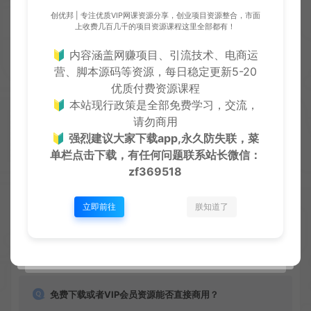
创优邦 | 专注优质VIP网课资源分享，创业项目资源整合，市面
上收费几百几千的项目资源课程这里全部都有！
🔰 内容涵盖网赚项目、引流技术、电商运
营、脚本源码等资源，每日稳定更新5-20
创优
生
创优邦，12年风雨同舟，欢迎您一起缔造！
优质付费资源课程
🔰 本站现行政策是全部免费学习，交流，
请勿商用
🔰
强烈建议大家下载app,永久防失联，菜
上一篇：
下一篇：
单栏点击下载，有任何问题联系
站长微信：
Temu掘金从选品到爆单秘籍
电商黑科技实战宝典：300+前沿案例实时更新，技术变现与自用放大双赢攻略
zf369518
立即前往
朕知道了
常见问题
免费下载或者VIP会员资源能否直接商用？