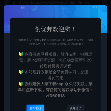
条：为了学习和研究软件内含的设计思想和原理，通过安装、
显示、传输或者存储软件等方式使用软件的，可以不经软件著
作权人许可，不向其支付报酬。鉴于此条例，用户从本平台下
载的全部资源（软件）仅限学习研究，未经版权归属者授权不
得商用，若因商用引起的版权纠纷，一切责任均由使用者自行
创优邦欢迎您！
承担，本平台所属公司及其雇员不承担任何法律责任。
●如果您喜欢该内容，请支持正版软件，得到更好的正版服
务。侵删请致信E-mail：cyb12340@163.com
创优邦 | 专注优质VIP网课资源分享，创业项目资源整合，市面
上收费几百几千的项目资源课程这里全部都有！
创优邦
涨粉引流
引爆私域业绩：实战话术、环节植入
🔰 内容涵盖网赚项目、引流技术、电商运
与每日SOP，驱动营收持续增长
营、脚本源码等资源，每日稳定更新5-20
https://cy.zhaishanghui.cn/74238.html
优质付费资源课程
🔰 本站现行政策是全部免费学习，交流，
请勿商用
🔰
强烈建议大家下载app,永久防失联，菜
单栏点击下载，有任何问题联系
站长微信：
zf369518
创优
生
创优邦，12年风雨同舟，欢迎您一起缔造！
立即前往
朕知道了