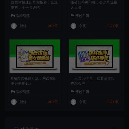
自媒体快速起号四板斧：合规
搬砖知乎神问答，公众号流量
重构，全平台通吃
天天涨
涨粉引流
涨粉引流
创优
0CY币
创优
0CY币
B站美女视频引流，网盘拉新
一人管50个号，这套获客矩
单月变现8万
阵怎么搭
涨粉引流
涨粉引流
创优
0CY币
创优
0CY币