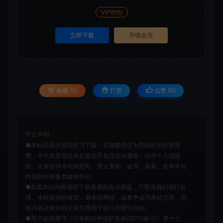
VIP折扣
立即下载
升级会员
收藏 (0)
打赏
点赞 (
0
)
严正声明：
●本站仅提供资源学习下载，资源费用仅为赞助站长的整理
费，不代表资源自身价值也不包含任何服务。任何个人或组
织，在未征得本站同意时，禁止复制、盗用、采集、发布本站
内容到任何各类媒体平台。
●如若本站内容侵犯了原著者的合法权益，可联系我们进行处
理。本站提供的资源，都来自网络，版权争议与本站无关，所
有内容及软件的文章仅限用于学习和研究目的。
●用户必须遵守《计算机软件保护条例(2013修订)》第十七