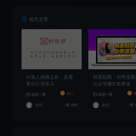
相关文章
叫新人倒酒之前，先看
明星贴图：自带流量
看自己排第几
公众号爆文新赛道
#
#
热门
值得一看
值得一看
创优
999
创优
1