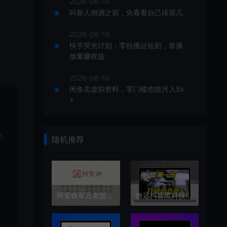
2026-08-10
叫新人倒酒之前，先看看自己排第几
2026-08-10
快手荧光计划：零粉搬运短剧，靠播
放量赚收益
2026-08-10
闲鱼卖虚拟资料，零门槛也能月入5k
+
学
随机推荐
阿里铁军元老贺学友独家揭秘：提升企业人效的三个核心关键
致远抖音黑科技月入10万必学课程，云端商城挂铁涨粉点赞软件免费体验招募合伙人！