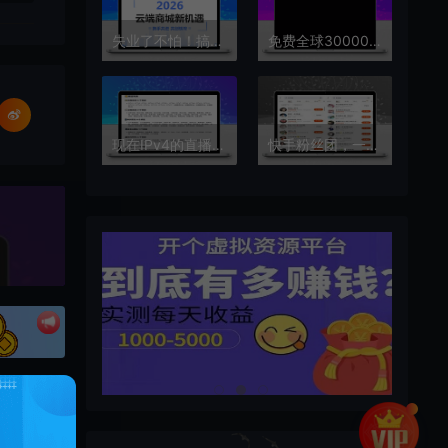
失业了不怕！搞副业首选抖音黑科技云端商城，兵马俑挂铁小红书粉丝快手涨粉
免费全球30000个广播电台在线收听
现在IPv4的直播源挂的很快 推荐一个使用IPv6的直播源仓库
快手粉丝团，一天引流多少你说了算