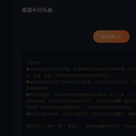
来源今日头条
收藏 (0)
严正声明：
●本站仅提供资源学习下载，资源费用仅为赞助站长的整理费，不代
制、盗用、采集、发布本站内容到任何各类媒体平台。
●如若本站内容侵犯了原著者的合法权益，可联系我们进行处理。本
习和研究目的。
●用户必须遵守《计算机软件保护条例(2013修订)》第十七条：
使用软件的，可以不经软件著作权人许可，不向其支付报酬。鉴于此
得商用，若因商用引起的版权纠纷，一切责任均由使用者自行承担，
●如果您喜欢该内容，请支持正版软件，得到更好的正版服务。侵删请致信E-m
创优邦
值得一看
恢复出厂，数据真的删干净了吗
https: