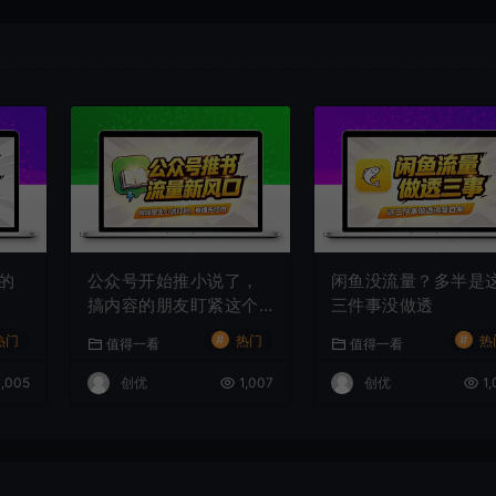
的
公众号开始推小说了，
闲鱼没流量？多半是
搞内容的朋友盯紧这个
三件事没做透
信号
#
#
热门
热门
热
值得一看
值得一看
,005
创优
1,007
创优
1,