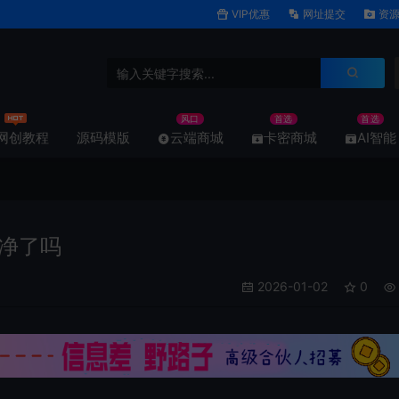
VIP优惠
网址提交
资源
风口
首选
首选
网创教程
源码模版
云端商城
卡密商城
AI智能
净了吗
2026-01-02
0