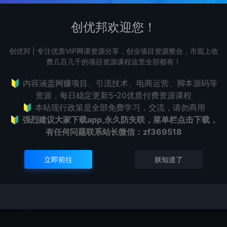
提示下载完但解压或打开不了？
创优邦欢迎您！
用于
最常见的情况是下载不完整: 可对比下载完的压缩包与网盘
创优邦 | 专注优质VIP网课资源分享，创业项目资源整合，市面上收
一切
容量，若小于网盘提示的容量则是这个原因。这是浏览器下
费几百几千的项目资源课程这里全部都有！
的bug！如确认无误，可以联系在线客服。
🔰 内容涵盖网赚项目、引流技术、电商运营、脚本源码等
查看详情
资源，每日稳定更新5-20优质付费资源课程
🔰 本站现行政策是全部免费学习，交流，请勿商用
🔰
强烈建议大家下载app,永久防失联，菜单栏点击下载，
购买该资源后，可以退款吗？
有任何问题联系
站长微信：zf369518
站长
资源属于虚拟商品，具有可复制性，可传播性，一旦授予，
立即前往
朕知道了
接受任何形式的退款、换货要求。请您在购买获取之前确认
是您所需要的资源(实物商品除外)
查看详情