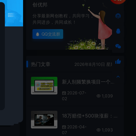
创优邦
分享最新网创教程，共同学习，
共同进步，共同成长！
上的
载
QQ交流群
热门文章
2026年8月10日 星期一
新人别频繁换项目一个项目坚持做几年，效果都不错。
不
2026-07-
1,039
好
02
18万赔偿+500块涨薪：一场精准的“驯化”
2026-04-
1,093
07