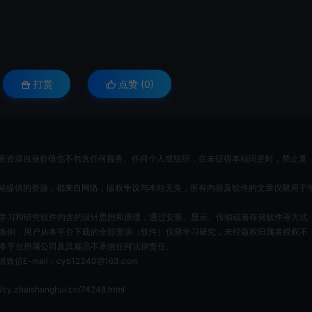
打赏
点赞 (
0
)
表资源自身价值也不包含任何服务。任何个人或组织，在未征得本站同意时，禁止复
站提供的资源，都来自网络，版权争议与本站无关，所有内容及软件的文章仅限用于
为了学习和研究软件内含的设计思想和原理，通过安装、显示、传输或者存储软件等方式
条例，用户从本平台下载的全部资源（软件）仅限学习研究，未经版权归属者授权不
本平台所属公司及其雇员不承担任何法律责任。
ail：cyb12340@163.com
//cy.zhaishanghui.cn/74248.html