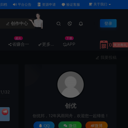
关于我们
归档
平台公告
资源申请
验证客服
创作中心
登录
超火
下载
省赚合一
更多…
APP
我要投稿
1,132
创优
创优邦，12年风雨同舟，欢迎您一起缔造！
QQ
微信
微博