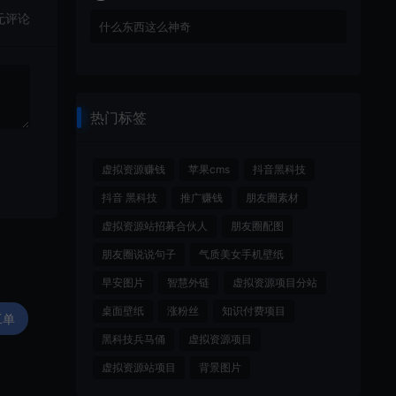
无评论
什么东西这么神奇
热门标签
虚拟资源赚钱
苹果cms
抖音黑科技
抖音 黑科技
推广赚钱
朋友圈素材
虚拟资源站招募合伙人
朋友圈配图
朋友圈说说句子
气质美女手机壁纸
早安图片
智慧外链
虚拟资源项目分站
桌面壁纸
涨粉丝
知识付费项目
工单
黑科技兵马俑
虚拟资源项目
虚拟资源站项目
背景图片