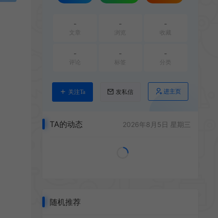
-
-
-
文章
浏览
收藏
-
-
-
评论
标签
分类
进主页
关注Ta
发私信
TA的动态
2026年8月5日 星期三
随机推荐