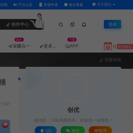
关于我们
归档
平台公告
资源申请
验证客服
创作中心
登录
超火
下载
省赚合一
更多…
APP
我要投稿
播
1,141
创优
创优邦，12年风雨同舟，欢迎您一起缔造！
QQ
微信
微博