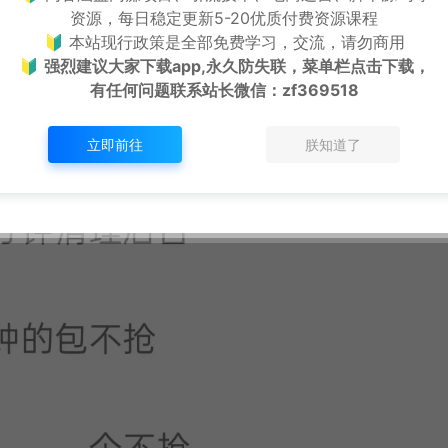
资源，每日稳定更新5-20优质付费资源课程
🔰 本站现行政策是全部免费学习，交流，请勿商用
🔰
强烈建议大家下载app,永久防失联，菜单栏点击下载，
有任何问题联系
站长微信：zf369518
立即前往
朕知道了