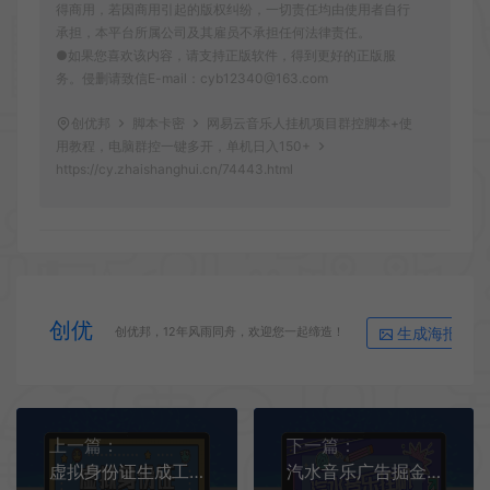
得商用，若因商用引起的版权纠纷，一切责任均由使用者自行
承担，本平台所属公司及其雇员不承担任何法律责任。
●如果您喜欢该内容，请支持正版软件，得到更好的正版服
务。侵删请致信E-mail：cyb12340@163.com
创优邦
脚本卡密
网易云音乐人挂机项目群控脚本+使
用教程，电脑群控一键多开，单机日入150+
https://cy.zhaishanghui.cn/74443.html
创优
生成海报
创优邦，12年风雨同舟，欢迎您一起缔造！
上一篇：
下一篇：
虚拟身份证生成工具，装逼必备神器（软件仅供娱乐，请勿非法使用）
汽水音乐广告掘金自动挂机项目脚本+使用教程，单机一天20-30