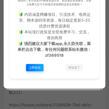
创优邦 | 专注优质VIP网课资源分享，创业项目资源整合，市面
上收费几百几千的项目资源课程这里全部都有！
馈，提交工单，直接对接售后客服处理。
🔰 内容涵盖网赚项目、引流技术、电商运
▼▼▼▼▼▼▼▼
营、脚本源码等资源，每日稳定更新5-20
优质付费资源课程
广告：
🔰 本站现行政策是全部免费学习，交流，
请勿商用
🔰
强烈建议大家下载app,永久防失联，菜
开通卡密分站，自用成本更低，后台可设置销售价
单栏点击下载，有任何问题联系
站长微信：
格，分享你的推广海报出去，有人在网站消费了，你
zf369518
赚差价，下级升级赚开通费，自用赚钱两不误
立即前往
朕知道了
▼▼▼▼▼▼▼▼
详细了解：虚拟资源项目百宝箱分站月入过万（附下
载入口）
https://flowus.cn/share/2128f839-79a1-4b1c-