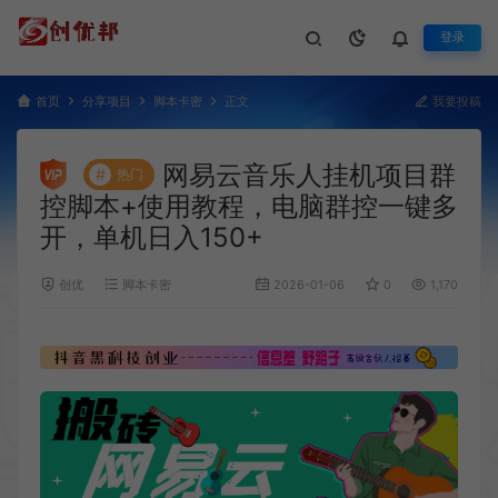
登录
首页
分享项目
脚本卡密
正文
我要投稿
网易云音乐人挂机项目群
#
热门
控脚本+使用教程，电脑群控一键多
开，单机日入150+
创优
脚本卡密
2026-01-06
0
1,170