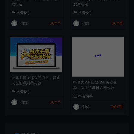
款打造
发新玩法
抖音快手
抖音快手
创优
0CY币
创优
0CY币
游戏主播没那么高门槛，普通
抖音大V亲自教你AI历史视
人也能赚到零花钱
频，新手也能日入四位数
抖音快手
抖音快手
创优
0CY币
创优
0CY币
猜你喜欢