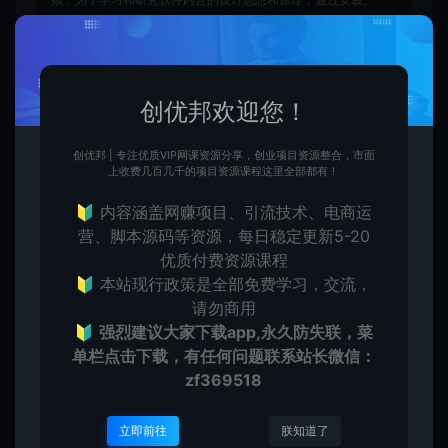
显示、传输或者存储软件等方式使用软件的，可以不经软件著
作权人许可，不向其支付报酬。鉴于此条例，用户从本平台下
载的全部资源（软件）仅限学习研究，未经版权归属者授权不
得商用，若因商用引起的版权纠纷，一切责任均由使用者自行
创优邦欢迎您！
承担，本平台所属公司及其雇员不承担任何法律责任。
●如果您喜欢该内容，请支持正版软件，得到更好的正版服
务。侵删请致信E-mail：cyb12340@163.com
创优邦 | 专注优质VIP网课资源分享，创业项目资源整合，市面
上收费几百几千的项目资源课程这里全部都有！
创优邦
抖音快手
东南亚TikTok小店实战攻略：7招精
准选爆品，即学即用不踩坑
🔰 内容涵盖网赚项目、引流技术、电商运
https://cy.zhaishanghui.cn/74585.html
营、脚本源码等资源，每日稳定更新5-20
优质付费资源课程
🔰 本站现行政策是全部免费学习，交流，
请勿商用
🔰
强烈建议大家下载app,永久防失联，菜
单栏点击下载，有任何问题联系
站长微信：
创优
zf369518
生
创优邦，12年风雨同舟，欢迎您一起缔造！
立即前往
朕知道了