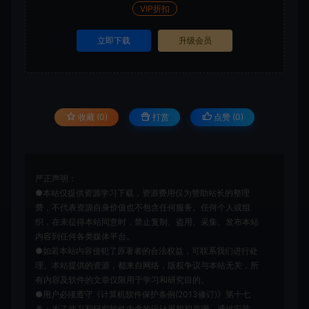
VIP折扣
立即下载
升级会员
收藏 (0)
打赏
点赞 (
0
)
严正声明：
●本站仅提供资源学习下载，资源费用仅为赞助站长的整理
费，不代表资源自身价值也不包含任何服务。任何个人或组
织，在未征得本站同意时，禁止复制、盗用、采集、发布本站
内容到任何各类媒体平台。
●如若本站内容侵犯了原著者的合法权益，可联系我们进行处
理。本站提供的资源，都来自网络，版权争议与本站无关，所
有内容及软件的文章仅限用于学习和研究目的。
●用户必须遵守《计算机软件保护条例(2013修订)》第十七
条：为了学习和研究软件内含的设计思想和原理，通过安装、