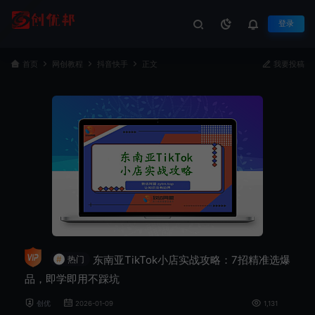
登录
首页
网创教程
抖音快手
正文
我要投稿
东南亚TikTok小店实战攻略：7招精准选爆
#
热门
品，即学即用不踩坑
创优
2026-01-09
1,131