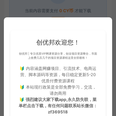
当前内容需要支付
0 CY币
才能下载
VIP折扣
立即下载
升级会员
创优邦欢迎您！
创优邦 | 专注优质VIP网课资源分享，创业项目资源整合，市面
上收费几百几千的项目资源课程这里全部都有！
收藏 (0)
打赏
点赞 (
0
)
🔰 内容涵盖网赚项目、引流技术、电商运
营、脚本源码等资源，每日稳定更新5-20
优质付费资源课程
严正声明：
🔰 本站现行政策是全部免费学习，交流，
●本站仅提供资源学习下载，资源费用仅为赞助站长的整理
请勿商用
费，不代表资源自身价值也不包含任何服务。任何个人或组
🔰
强烈建议大家下载app,永久防失联，菜
织，在未征得本站同意时，禁止复制、盗用、采集、发布本站
单栏点击下载，有任何问题联系
站长微信：
内容到任何各类媒体平台。
●如若本站内容侵犯了原著者的合法权益，可联系我们进行处
zf369518