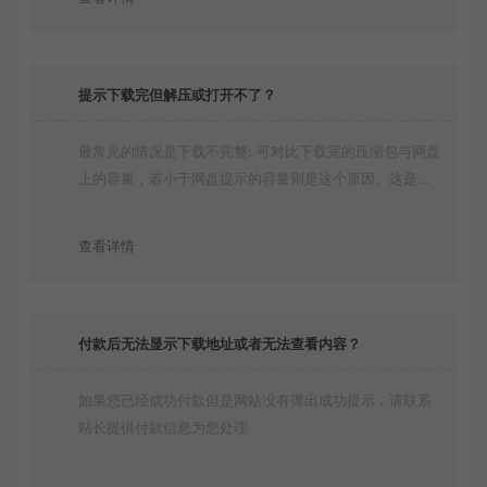
提示下载完但解压或打开不了？
最常见的情况是下载不完整: 可对比下载完的压缩包与网盘
上的容量，若小于网盘提示的容量则是这个原因。这是浏
览器下载的bug！如确认无误，可以联系在线客服。
查看详情
付款后无法显示下载地址或者无法查看内容？
如果您已经成功付款但是网站没有弹出成功提示，请联系
站长提供付款信息为您处理