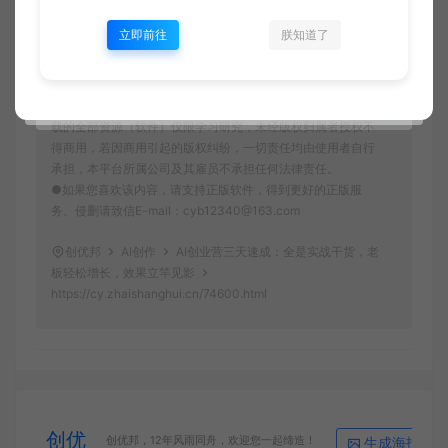
理。本站提供的资源，都来自网络，版权争议与本站无关，所
有内容及软件的文章仅限用于学习和研究目的。
立即前往
朕知道了
●用户必须遵守《计算机软件保护条例(2013修订)》第十七
条：为了学习和研究软件内含的设计思想和原理，通过安装、
显示、传输或者存储软件等方式使用软件的，可以不经软件著
作权人许可，不向其支付报酬。鉴于此条例，用户从本平台下
载的全部资源（软件）仅限学习研究，未经版权归属者授权不
得商用，若因商用引起的版权纠纷，一切责任均由使用者自行
承担，本平台所属公司及其雇员不承担任何法律责任。
●如果您喜欢该内容，请支持正版软件，得到更好的正版服
务。侵删请致信E-mail：cyb12340@163.com
创优邦
AI创作
AI创业营三天速成：全是实战干货，老
板轻松增长，效果立竿见影
https://cy.zhaishanghui.cn/74600.html
创优
生成海报
创优邦，12年风雨同舟，欢迎您一起缔造！