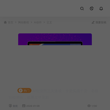
首页
网创教程
AI创作
正文
我要投稿
AI创业营三天速成：全是实战干货，老板
#
热门
轻松增长，效果立竿见影
创优
2026-01-09
1,130