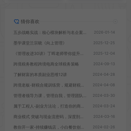
猜你喜欢
五步战略实战：核心模块解析与名企案例，驱动企业个人双增长
2026-01-14
墨学课堂兰宗晓《向上管理》
2025-12-25
《管理改进30讲》丁晖老师带你提升业绩
2025-12-04
跨境税务教程跨境电商全球税务策略
2024-09-13
了解财富的本质副业思维12讲
2024-04-28
跨境老板-财税合规训练营，规避财税风险、提升企业利润
2024-04-08
管理者领导力课，管理自我，管理团队，管理业绩，教你解决团队沟通和激励难题
2024-03-30
属于工程人-副业方法论，打造你的商业化技能，让职场变的更从容-高清无水印
2024-03-24
商业模式 突破与现金流密码，深度剖析赚钱值钱融钱的现金流底层逻辑-无水印
2024-03-16
教你开一家-持续赚钱店，小白餐饮创业避坑，老餐饮店利润翻倍-99节无水印
2024-02-26