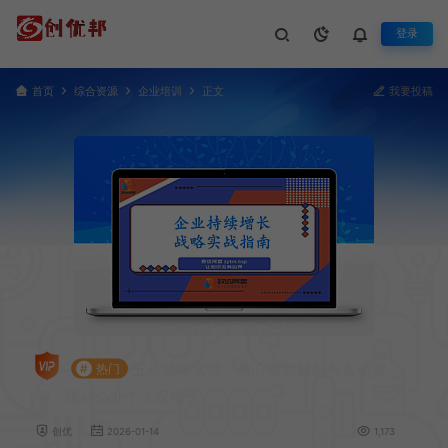
登录
首页
综合资源
企业培训
正文
我要投稿
五步战略实战：核心模块解析与名企案
#
热门
例，驱动企业个人双增长
创优
2026-01-14
1,173