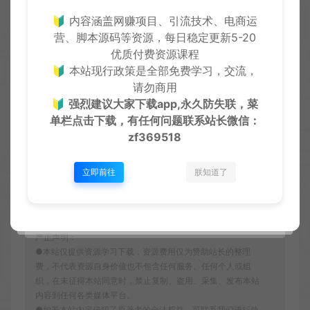
🔰 内容涵盖网赚项目、引流技术、电商运
营、脚本源码等资源，每日稳定更新5-20
当前内容需要支付
0 CY币
才能下载
优质付费资源课程
VIP折扣
🔰 本站现行政策是全部免费学习，交流，
请勿商用
立即下载
升级会员
🔰
强烈建议大家下载app,永久防失联，菜
单栏点击下载，有任何问题联系
站长微信：
zf369518
立即前往
朕知道了
收藏 (0)
打赏
点赞 (
0
)
严正声明：
●本站仅提供资源学习下载，资源费用仅为赞助站长的整理
费，不代表资源自身价值也不包含任何服务。任何个人或组
织，在未征得本站同意时，禁止复制、盗用、采集、发布本站
内容到任何各类媒体平台。
●如若本站内容侵犯了原著者的合法权益，可联系我们进行处