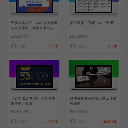
五步战略实战：核心模块解析
墨学课堂兰宗晓《向上管理》
与名企案例，驱动企业个人双
增长
企业培训
企业培训
创优
0CY币
创优
0CY币
《管理改进30讲》丁晖老师
跨境税务教程跨境电商全球税
带你提升业绩
务策略
企业培训
企业培训
创优
0CY币
创优
19.9CY币