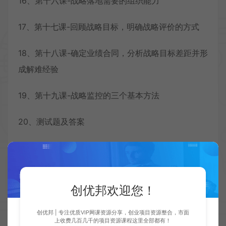
16、第十六课-战略落地需要的组织能力
17、第十七课-回顾战略目标，明确战略评价的方式
18、第十八课-确定业绩合同，分析战略目标差距并形
成解难经验
19、第十九课-战略监控的三个基本方法
20、测试题及答案
21、第一场直播课
22、五道战略线上总结
创优邦欢迎您！
付费下载
创优邦 | 专注优质VIP网课资源分享，创业项目资源整合，市面
上收费几百几千的项目资源课程这里全部都有！