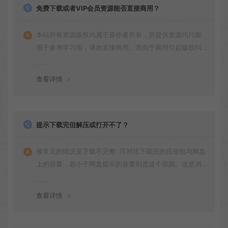
免费下载或者VIP会员资源能否直接商用？
本站所有资源版权均属于原作者所有，所提供资源均只能
用于参考学习用，请勿直接商用。若由于商用引起版权纠
纷，一切责任均由使用者承担
查看详情
提示下载完但解压或打开不了？
最常见的情况是下载不完整: 可对比下载完的压缩包与网盘
上的容量，若小于网盘提示的容量则是这个原因。这是浏
览器下载的bug！如确认无误，可以联系在线客服。
查看详情