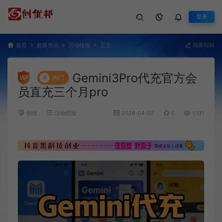
登录
首页
超级资讯
活动线报
正文
我要投稿
Gemini3Pro代充官方会
#
热门
员直充三个月pro
创优
活动线报
2026-04-02
0
1,131