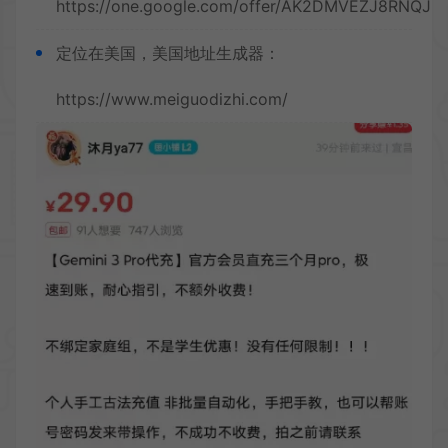
https://one.google.com/offer/AK2DMVEZJ8RNQJL
定位在美国，美国地址生成器：
https://www.meiguodizhi.com/