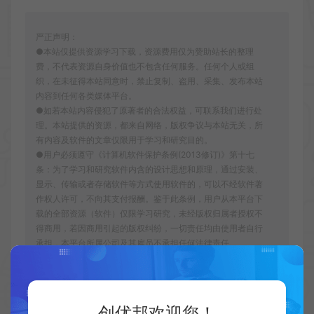
严正声明：
●本站仅提供资源学习下载，资源费用仅为赞助站长的整理
费，不代表资源自身价值也不包含任何服务。任何个人或组
织，在未征得本站同意时，禁止复制、盗用、采集、发布本站
内容到任何各类媒体平台。
●如若本站内容侵犯了原著者的合法权益，可联系我们进行处
理。本站提供的资源，都来自网络，版权争议与本站无关，所
有内容及软件的文章仅限用于学习和研究目的。
●用户必须遵守《计算机软件保护条例(2013修订)》第十七
条：为了学习和研究软件内含的设计思想和原理，通过安装、
显示、传输或者存储软件等方式使用软件的，可以不经软件著
作权人许可，不向其支付报酬。鉴于此条例，用户从本平台下
载的全部资源（软件）仅限学习研究，未经版权归属者授权不
得商用，若因商用引起的版权纠纷，一切责任均由使用者自行
承担，本平台所属公司及其雇员不承担任何法律责任。
●如果您喜欢该内容，请支持正版软件，得到更好的正版服
务。侵删请致信E-mail：cyb12340@163.com
创优邦
活动线报
Gemini3Pro代充官方会员直充三个
创优邦欢迎您！