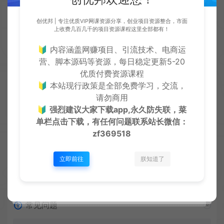
月pro
https://cy.zhaishanghui.cn/77398.html
创优邦 | 专注优质VIP网课资源分享，创业项目资源整合，市面
上收费几百几千的项目资源课程这里全部都有！
🔰 内容涵盖网赚项目、引流技术、电商运
营、脚本源码等资源，每日稳定更新5-20
优质付费资源课程
创优
生
创优邦，12年风雨同舟，欢迎您一起缔造！
🔰 本站现行政策是全部免费学习，交流，
请勿商用
🔰
强烈建议大家下载app,永久防失联，菜
单栏点击下载，有任何问题联系
站长微信：
上一篇：
下一篇：
zf369518
免费领取剪映PC端30天SVIP的方法
资深自媒体人不会告诉你的抖音黑科技云端商城涨粉工具怎么下载使用
立即前往
朕知道了
常见问题