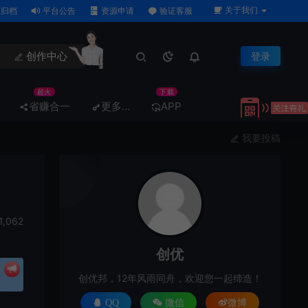
关于我们
归档
平台公告
资源申请
验证客服
创作中心
登录
超火
下载
省赚合一
更多…
APP
我要投稿
1,062
创优
创优邦，12年风雨同舟，欢迎您一起缔造！
QQ
微信
微博