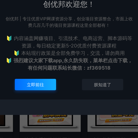
创优邦欢迎您！
站长
资源属于虚拟商品，具有可复制性，可传播性，一旦授予，
创优邦 | 专注优质VIP网课资源分享，创业项目资源整合，市面上收
接受任何形式的退款、换货要求。请您在购买获取之前确认
费几百几千的项目资源课程这里全部都有！
是您所需要的资源(实物商品除外)
🔰 内容涵盖网赚项目、引流技术、电商运营、脚本源码等
查看详情
资源，每日稳定更新5-20优质付费资源课程
🔰 本站现行政策是全部免费学习，交流，请勿商用
🔰
强烈建议大家下载app,永久防失联，菜单栏点击下载，
有任何问题联系
站长微信：zf369518
立即前往
朕知道了