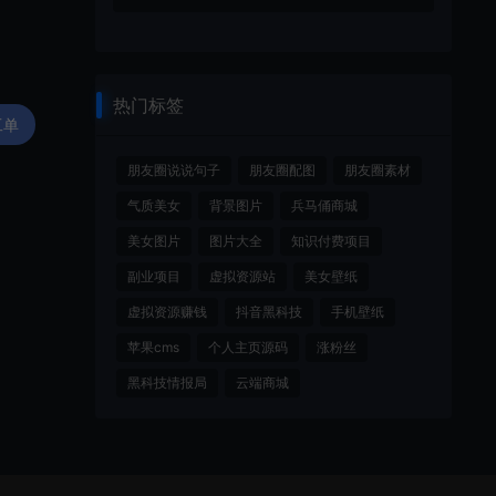
热门标签
工单
朋友圈说说句子
朋友圈配图
朋友圈素材
气质美女
背景图片
兵马俑商城
美女图片
图片大全
知识付费项目
副业项目
虚拟资源站
美女壁纸
虚拟资源赚钱
抖音黑科技
手机壁纸
苹果cms
个人主页源码
涨粉丝
黑科技情报局
云端商城