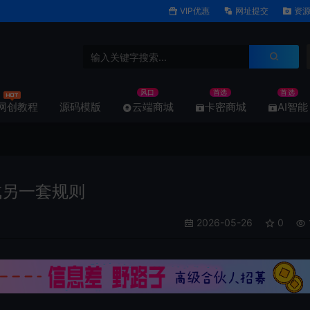
VIP优惠
网址提交
资源
风口
首选
首选
网创教程
源码模版
云端商城
卡密商城
AI智能
成另一套规则
2026-05-26
0