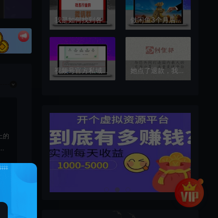
我是如何找到各行业的群,微信群在哪找?分享八种找群方法!
做闲鱼3个月后的5点心得体会!
视频号官方私域通道开闸
她点了退款，我点了反思
上的
载