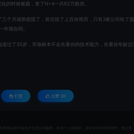
化的时候被裁，拿了N+4一共62万赔偿。
了三个月就彻底慌了，前后投了上百份简历，只有3家公司给了
有一年期合同。
知道过了35岁，市场根本不会先看你的技术能力，先看你年龄过
打赏
点赞 (
0
)
表资源自身价值也不包含任何服务。任何个人或组织，在未征得本站同意时，禁止复