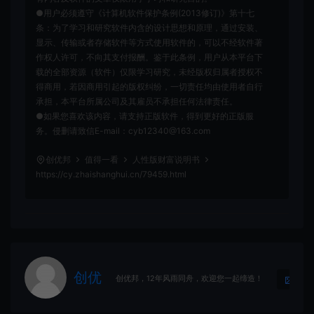
●用户必须遵守《计算机软件保护条例(2013修订)》第十七
条：为了学习和研究软件内含的设计思想和原理，通过安装、
显示、传输或者存储软件等方式使用软件的，可以不经软件著
作权人许可，不向其支付报酬。鉴于此条例，用户从本平台下
载的全部资源（软件）仅限学习研究，未经版权归属者授权不
得商用，若因商用引起的版权纠纷，一切责任均由使用者自行
承担，本平台所属公司及其雇员不承担任何法律责任。
●如果您喜欢该内容，请支持正版软件，得到更好的正版服
务。侵删请致信E-mail：cyb12340@163.com
创优邦
值得一看
人性版财富说明书
https://cy.zhaishanghui.cn/79459.html
创优
生
创优邦，12年风雨同舟，欢迎您一起缔造！