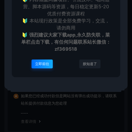
营、脚本源码等资源，每日稳定更新5-20
提示下载完但解压或打开不了？
优质付费资源课程
🔰 本站现行政策是全部免费学习，交流，
请勿商用
最常见的情况是下载不完整: 可对比下载完的压缩包与网盘
🔰
强烈建议大家下载app,永久防失联，菜
上的容量，若小于网盘提示的容量则是这个原因。这是浏
单栏点击下载，有任何问题联系
站长微信：
览器下载的bug！如确认无误，可以联系在线客服。
zf369518
查看详情
立即前往
朕知道了
付款后无法显示下载地址或者无法查看内容？
如果您已经成功付款但是网站没有弹出成功提示，请联系
站长提供付款信息为您处理
查看详情