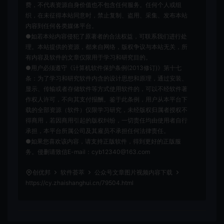
费，不代表资源自身价值也不包含任何服务。任何个人或组
织，在未征得本站同意时，禁止复制、盗用、采集、发布本站
内容到任何各类媒体平台。
●如若本站内容侵犯了原著者的合法权益，可联系我们进行处
理。本站提供的资源，都来自网络，版权争议与本站无关，所
有内容及软件的文章仅限用于学习和研究目的。
●用户必须遵守《计算机软件保护条例(2013修订)》第十七
条：为了学习和研究软件内含的设计思想和原理，通过安装、
显示、传输或者存储软件等方式使用软件的，可以不经软件著
作权人许可，不向其支付报酬。鉴于此条例，用户从本平台下
载的全部资源（软件）仅限学习研究，未经版权归属者授权不
得商用，若因商用引起的版权纠纷，一切责任均由使用者自行
承担，本平台所属公司及其雇员不承担任何法律责任。
●如果您喜欢该内容，请支持正版软件，得到更好的正版服
务。侵删请致信E-mail：cyb12340@163.com
创优邦
软件荟萃
公众号文章图片视频内容下载
https://cy.zhaishanghui.cn/79504.html