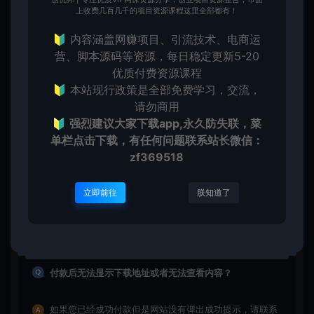
用于参考学习用，请勿直接商用。若由于商用引起版权纠
上收费几百几千的项目资源课程这里全部都有！
纷，一切责任均由使用者承担
🔰 内容涵盖网赚项目、引流技术、电商运
查看详情
营、脚本源码等资源，每日稳定更新5-20
优质付费资源课程
🔰 本站现行政策是全部免费学习，交流，
请勿商用
提示下载完但解压或打开不了？
🔰
强烈建议大家下载app,永久防失联，菜
单栏点击下载，有任何问题联系
站长微信：
最常见的情况是下载不完整: 可对比下载完的压缩包与网盘
zf369518
上的容量，若小于网盘提示的容量则是这个原因。这是浏
览器下载的bug！如确认无误，可以联系在线客服。
立即前往
朕知道了
查看详情
付款后无法显示下载地址或者无法查看内容？
如果您已经成功付款但是网站没有弹出成功提示，请联系