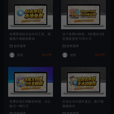
免费离线的AI去水印工具，视
这个免费AI神器，9张图加3段
频图片都能批量搞
音频直接变10秒大片
软件荟萃
软件荟萃
创优
0CY币
创优
0CY币
免费全能文档解析神器，办公
豆包去水印插件复活，图片视
格式一网打尽
频随便存
软件荟萃
软件荟萃