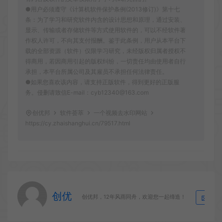
●用户必须遵守《计算机软件保护条例(2013修订)》第十七
条：为了学习和研究软件内含的设计思想和原理，通过安装、
显示、传输或者存储软件等方式使用软件的，可以不经软件著
作权人许可，不向其支付报酬。鉴于此条例，用户从本平台下
载的全部资源（软件）仅限学习研究，未经版权归属者授权不
得商用，若因商用引起的版权纠纷，一切责任均由使用者自行
承担，本平台所属公司及其雇员不承担任何法律责任。
●如果您喜欢该内容，请支持正版软件，得到更好的正版服
务。侵删请致信E-mail：cyb12340@163.com
创优邦
软件荟萃
一个视频去水印网站
https://cy.zhaishanghui.cn/79517.html
创优
生
创优邦，12年风雨同舟，欢迎您一起缔造！