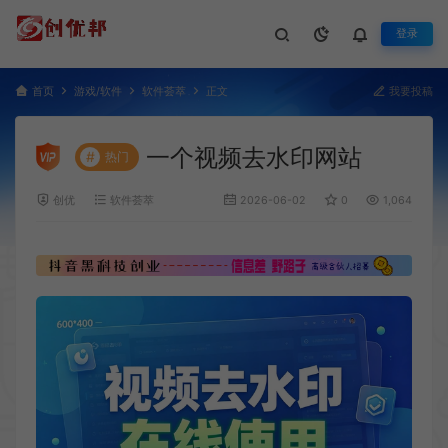
登录
首页
游戏/软件
软件荟萃
正文
我要投稿
一个视频去水印网站
#
热门
创优
软件荟萃
2026-06-02
0
1,064