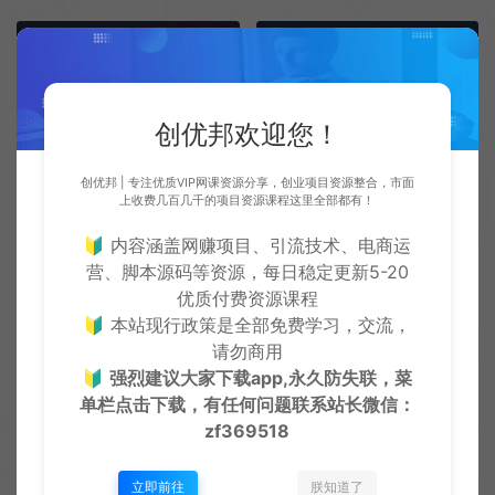
上一篇：
下一篇：
图片MD5去重软件
超真实手写字体生成器一次可写万字无广告
创优邦欢迎您！
创优邦 | 专注优质VIP网课资源分享，创业项目资源整合，市面
上收费几百几千的项目资源课程这里全部都有！
常见问题
🔰 内容涵盖网赚项目、引流技术、电商运
营、脚本源码等资源，每日稳定更新5-20
免费下载或者VIP会员资源能否直接商用？
优质付费资源课程
🔰 本站现行政策是全部免费学习，交流，
本站所有资源版权均属于原作者所有，所提供资源均只能
请勿商用
用于参考学习用，请勿直接商用。若由于商用引起版权纠
🔰
强烈建议大家下载app,永久防失联，菜
单栏点击下载，有任何问题联系
站长微信：
纷，一切责任均由使用者承担
zf369518
查看详情
立即前往
朕知道了