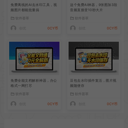
免费离线的AI去水印工具，视
这个免费AI神器，9张图加3段
频图片都能批量搞
音频直接变10秒大片
软件荟萃
软件荟萃
创优
0CY币
创优
0CY币
免费全能文档解析神器，办公
豆包去水印插件复活，图片视
格式一网打尽
频随便存
软件荟萃
软件荟萃
创优
0CY币
创优
0CY币