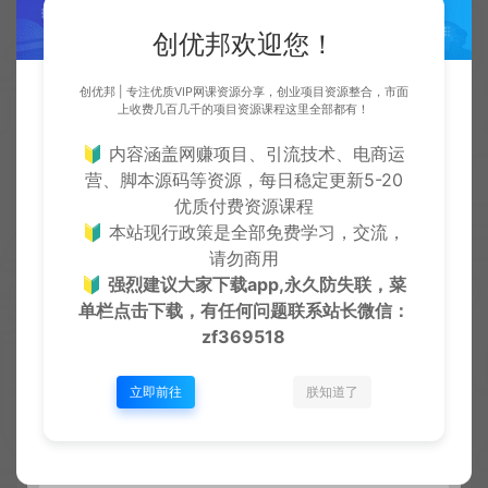
创优邦欢迎您！
▼▼▼▼▼▼▼▼
创优邦 | 专注优质VIP网课资源分享，创业项目资源整合，市面
广告：
上收费几百几千的项目资源课程这里全部都有！
🔰 内容涵盖网赚项目、引流技术、电商运
开通卡密分站，自用成本更低，后台可设置销售价
营、脚本源码等资源，每日稳定更新5-20
格，分享你的推广海报出去，有人在网站消费了，你
优质付费资源课程
赚差价，下级升级赚开通费，自用赚钱两不误
🔰 本站现行政策是全部免费学习，交流，
请勿商用
▼▼▼▼▼▼▼▼
🔰
强烈建议大家下载app,永久防失联，菜
单栏点击下载，有任何问题联系
站长微信：
zf369518
详细了解：虚拟资源项目百宝箱分站月入过万（附下
载入口）
立即前往
朕知道了
https://zytm.top/xiangmu/5207.html