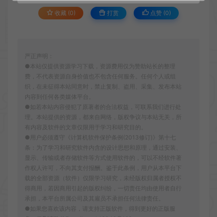
收藏 (0)
打赏
点赞 (
0
)
严正声明：
●本站仅提供资源学习下载，资源费用仅为赞助站长的整理
费，不代表资源自身价值也不包含任何服务。任何个人或组
织，在未征得本站同意时，禁止复制、盗用、采集、发布本站
内容到任何各类媒体平台。
●如若本站内容侵犯了原著者的合法权益，可联系我们进行处
理。本站提供的资源，都来自网络，版权争议与本站无关，所
有内容及软件的文章仅限用于学习和研究目的。
●用户必须遵守《计算机软件保护条例(2013修订)》第十七
条：为了学习和研究软件内含的设计思想和原理，通过安装、
显示、传输或者存储软件等方式使用软件的，可以不经软件著
作权人许可，不向其支付报酬。鉴于此条例，用户从本平台下
载的全部资源（软件）仅限学习研究，未经版权归属者授权不
得商用，若因商用引起的版权纠纷，一切责任均由使用者自行
承担，本平台所属公司及其雇员不承担任何法律责任。
●如果您喜欢该内容，请支持正版软件，得到更好的正版服