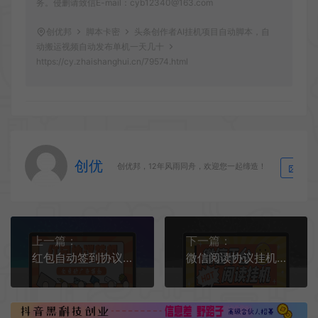
务。侵删请致信E-mail：cyb12340@163.com
创优邦
脚本卡密
头条创作者AI挂机项目自动脚本，自
动搬运视频自动发布单机一天几十
https://cy.zhaishanghui.cn/79574.html
创优
生
创优邦，12年风雨同舟，欢迎您一起缔造！
上一篇：
下一篇：
红包自动签到协议全自动挂机项目协议脚本，红包单号日收益5+可批量模拟器接码
微信阅读协议挂机项目挂机脚本，批量矩阵挂机，单号一天5+