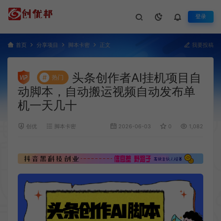
登录
首页
分享项目
脚本卡密
正文
我要投稿
头条创作者AI挂机项目自
#
热门
动脚本，自动搬运视频自动发布单
机一天几十
创优
脚本卡密
2026-06-03
0
1,082