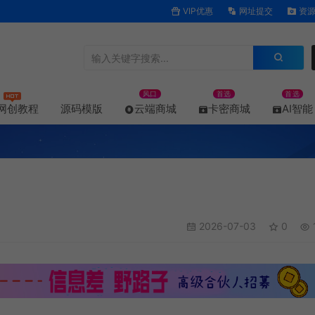
VIP优惠
网址提交
资源
风口
首选
首选
网创教程
源码模版
云端商城
卡密商城
AI智能
2026-07-03
0