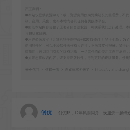
严正声明：
●本站仅提供资源学习下载，资源费用仅为赞助站长的整理费，不代
制、盗用、采集、发布本站内容到任何各类媒体平台。
●如若本站内容侵犯了原著者的合法权益，可联系我们进行处理。本
习和研究目的。
●用户必须遵守《计算机软件保护条例(2013修订)》第十七条：
使用软件的，可以不经软件著作权人许可，不向其支付报酬。鉴于此
得商用，若因商用引起的版权纠纷，一切责任均由使用者自行承担，
●如果您喜欢该内容，请支持正版软件，得到更好的正版服务。侵删请致信E-m
创优邦
值得一看
自媒体寒冬来了
https://cy.zhaishang
创优
创优邦，12年风雨同舟，欢迎您一起缔