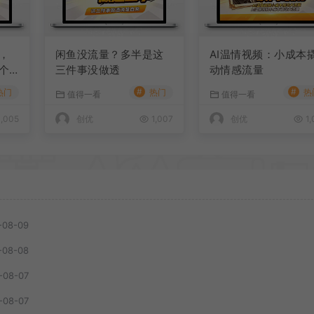
，
闲鱼没流量？多半是这
AI温情视频：小成本
个
三件事没做透
动情感流量
#
#
热门
热门
热
值得一看
值得一看
,005
创优
1,007
创优
1,
-08-09
-08-08
-08-07
-08-07