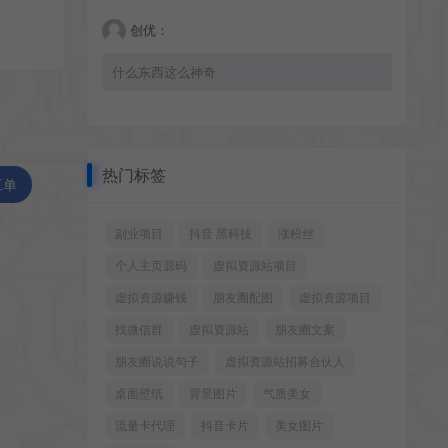
创优：
什么东西这么神奇
热门标签
工单
副业项目
抖音 黑科技
涨粉丝
个人主页源码
虚拟资源站项目
虚拟资源赚钱
朋友圈配图
虚拟资源项目
找微信群
虚拟资源站
朋友圈文案
朋友圈说说句子
虚拟资源站招募合伙人
桌面壁纸
背景图片
气质美女
流量卡代理
抖音卡片
美女图片