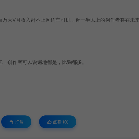
百万大V月收入赶不上网约车司机，近一半以上的创作者将在未
亿，创作者可以说遍地都是，比狗都多。
打赏
点赞 (
0
)