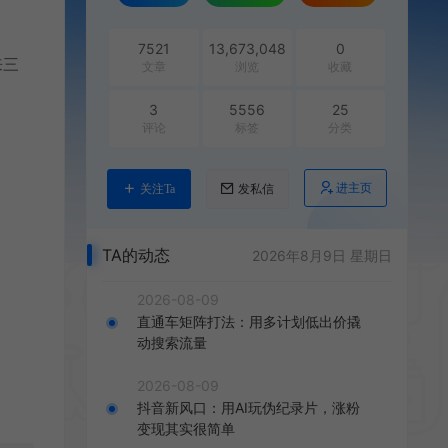
7521
13,673,048
0
来三
文章
浏览
收藏
3
5556
25
评论
标签
分类
进主页
关注Ta
发私信
TA的动态
2026年8月9日 星期日
2026-08-09
直通车矩阵打法：用多计划低出价撬
动搜索流量
2026-08-09
抖音新风口：用AI玩伪纪录片，涨粉
变现其实很简单