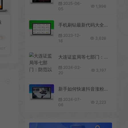
2025-06-
1,996
05
撬
手机刷钻最新代码大全附开通步骤教程
2023-12-
门
3,626
18
007
大连证监局等七部门：防范以“虚拟货币”“元宇宙”“财富分享”等名义进行非法集资
2024-02-
3,197
20
新手如何快速抖音涨粉，掌握这些技巧还怕没人关注？
2024-07-
2,223
06