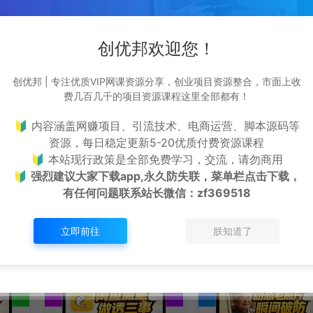
创优邦欢迎您！
购买该资源后，可以退款吗？
创优邦 | 专注优质VIP网课资源分享，创业项目资源整合，市面上收
站长
资源属于虚拟商品，具有可复制性，可传播性，一旦授予，
费几百几千的项目资源课程这里全部都有！
接受任何形式的退款、换货要求。请您在购买获取之前确认
是您所需要的资源(实物商品除外)
🔰 内容涵盖网赚项目、引流技术、电商运营、脚本源码等
资源，每日稳定更新5-20优质付费资源课程
查看详情
🔰 本站现行政策是全部免费学习，交流，请勿商用
🔰
强烈建议大家下载app,永久防失联，菜单栏点击下载，
有任何问题联系
站长微信：zf369518
立即前往
朕知道了