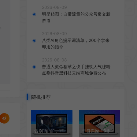
2026-08-09
明星贴图：自带流量的公众号爆文新
赛道
学
2026-08-09
八类AI角色提示词清单，200个拿来
即用的指令
2026-08-08
普通人救命稻草之快手挂铁人气涨粉
点赞抖音黑科技云端商城免费公布
随机推荐
告别“陌陌”，“Hello”七夕
干货实操！3步打造亚马逊爆款！产品核心做好关联视频买家秀爆单