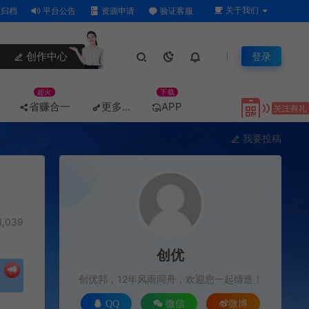
关于我们
归档
平台公告
资源申请
验证客服
创作中心
登录
超火
下载
省赚合一
更多…
APP
我要投稿
1,039
创优
创优邦，12年风雨同舟，欢迎您一起缔造！
QQ
微信
微博