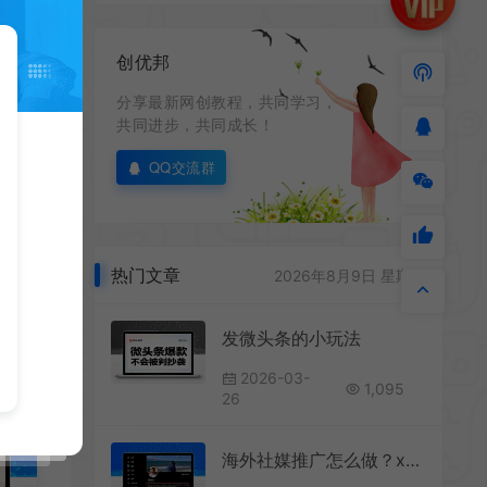
创优邦
分享最新网创教程，共同学习，
共同进步，共同成长！
不
好
QQ交流群
热门文章
2026年8月9日 星期日
发微头条的小玩法
2026-03-
1,095
26
海外社媒推广怎么做？x、facebook、youtube等推广方法分享