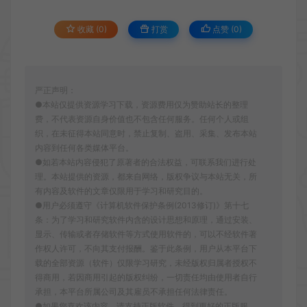
收藏 (0)
打赏
点赞 (
0
)
严正声明：
●本站仅提供资源学习下载，资源费用仅为赞助站长的整理
费，不代表资源自身价值也不包含任何服务。任何个人或组
织，在未征得本站同意时，禁止复制、盗用、采集、发布本站
内容到任何各类媒体平台。
●如若本站内容侵犯了原著者的合法权益，可联系我们进行处
理。本站提供的资源，都来自网络，版权争议与本站无关，所
有内容及软件的文章仅限用于学习和研究目的。
●用户必须遵守《计算机软件保护条例(2013修订)》第十七
条：为了学习和研究软件内含的设计思想和原理，通过安装、
显示、传输或者存储软件等方式使用软件的，可以不经软件著
作权人许可，不向其支付报酬。鉴于此条例，用户从本平台下
载的全部资源（软件）仅限学习研究，未经版权归属者授权不
得商用，若因商用引起的版权纠纷，一切责任均由使用者自行
承担，本平台所属公司及其雇员不承担任何法律责任。
●如果您喜欢该内容，请支持正版软件，得到更好的正版服