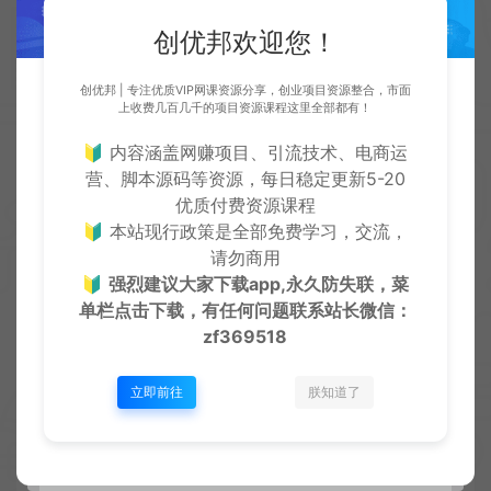
创优邦欢迎您！
常见问题
创优邦 | 专注优质VIP网课资源分享，创业项目资源整合，市面
免费下载或者VIP会员资源能否直接商用？
上收费几百几千的项目资源课程这里全部都有！
🔰 内容涵盖网赚项目、引流技术、电商运
本站所有资源版权均属于原作者所有，所提供资源均只能
营、脚本源码等资源，每日稳定更新5-20
用于参考学习用，请勿直接商用。若由于商用引起版权纠
优质付费资源课程
纷，一切责任均由使用者承担
🔰 本站现行政策是全部免费学习，交流，
请勿商用
查看详情
🔰
强烈建议大家下载app,永久防失联，菜
单栏点击下载，有任何问题联系
站长微信：
zf369518
提示下载完但解压或打开不了？
立即前往
朕知道了
最常见的情况是下载不完整: 可对比下载完的压缩包与网盘
上的容量，若小于网盘提示的容量则是这个原因。这是浏
览器下载的bug！如确认无误，可以联系在线客服。