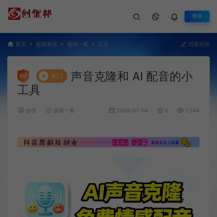
登录
首页
超级资讯
值得一看
正文
我要投稿
声音克隆和 AI 配音的小
#
热门
工具
创优
值得一看
2026-07-06
0
1,044