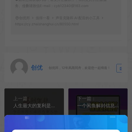
务。侵删请致信E-mail：cyb12340@163.com
创优邦
值得一看
声音克隆和 AI 配音的小工具
https://cy.zhaishanghui.cn/80550.html
创优
生
创优邦，12年风雨同舟，欢迎您一起缔造！
上一篇：
下一篇：
人生最大的复利是做对这6件事
一个闲鱼解封信息差