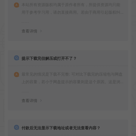
本站所有资源版权均属于原作者所有，所提供资源均只能
用于参考学习用，请勿直接商用。若由于商用引起版权纠
纷，一切责任均由使用者承担
查看详情
提示下载完但解压或打开不了？
最常见的情况是下载不完整: 可对比下载完的压缩包与网盘
上的容量，若小于网盘提示的容量则是这个原因。这是浏
览器下载的bug！如确认无误，可以联系在线客服。
查看详情
付款后无法显示下载地址或者无法查看内容？