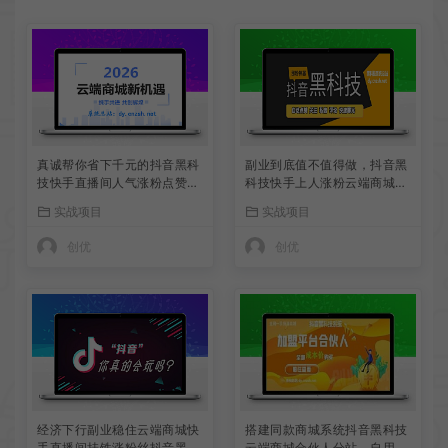
真诚帮你省下千元的抖音黑科
副业到底值不值得做，抖音黑
技快手直播间人气涨粉点赞云
科技快手上人涨粉云端商城真
端商城免费送
能逆袭赚钱
实战项目
实战项目
创优
创优
经济下行副业稳住云端商城快
搭建同款商城系统抖音黑科技
手直播间挂铁涨粉丝抖音黑科
云端商城合伙人分站，自用省