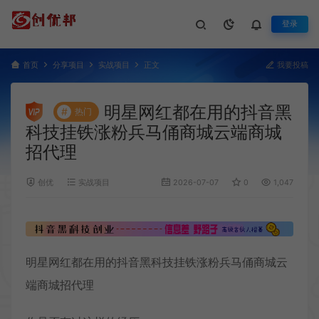
登录
首页
分享项目
实战项目
正文
我要投稿
明星网红都在用的抖音黑
#
热门
科技挂铁涨粉兵马俑商城云端商城
招代理
创优
实战项目
2026-07-07
0
1,047
明星网红都在用的
抖音黑科技
挂铁涨粉
兵马俑商城
云
端商城
招代理