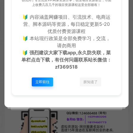
创优邦 | 专注优质VIP网课资源分享，创业项目资源整合，市面
现在的你，只有两个选择：
上收费几百几千的项目资源课程这里全部都有！
🔰 内容涵盖网赚项目、引流技术、电商运
1. 继续死磕内容，赌那万分之一的运气被系统看中。
营、脚本源码等资源，每日稳定更新5-20
优质付费资源课程
2. 借力黑科技云端商城，直接跳过起步阵痛期，让流
🔰 本站现行政策是全部免费学习，交流，
量翻倍！
请勿商用
🔰
强烈建议大家下载app,永久防失联，菜
抖音黑科技兵马俑，短视频直播软件多元化变现，抖
单栏点击下载，有任何问题联系
站长微信：
zf369518
音创业的最后一站！
重点来了！普通人究竟如何通过这黑科技赚
立即前往
朕知道了
钱呢？