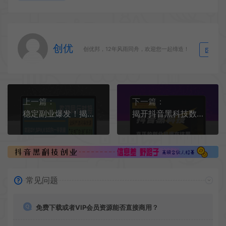
创优
生
创优邦，12年风雨同舟，欢迎您一起缔造！
上一篇：
下一篇：
稳定副业爆发！揭秘抖音黑科技云端商城快手涨粉直播间挂铁点赞软件赚钱秘籍
揭开抖音黑科技数字云端商城直播间挂铁涨粉丝点赞超低价投流真相及月赚10万+的底层逻辑
常见问题
免费下载或者VIP会员资源能否直接商用？