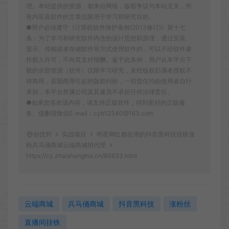
理。本站提供的资源，都来自网络，版权争议与本站无关，所
有内容及软件的文章仅限用于学习和研究目的。
●用户必须遵守《计算机软件保护条例(2013修订)》第十七
条：为了学习和研究软件内含的设计思想和原理，通过安装、
显示、传输或者存储软件等方式使用软件的，可以不经软件著
作权人许可，不向其支付报酬。鉴于此条例，用户从本平台下
载的全部资源（软件）仅限学习研究，未经版权归属者授权不
得商用，若因商用引起的版权纠纷，一切责任均由使用者自行
承担，本平台所属公司及其雇员不承担任何法律责任。
●如果您喜欢该内容，请支持正版软件，得到更好的正版服
务。侵删请致信E-mail：cyb12340@163.com
创优邦
实战项目
明星网红都在用的抖音黑科技挂铁涨
粉兵马俑商城云端商城招代理
https://cy.zhaishanghui.cn/80633.html
云端商城
兵马俑商城
抖音黑科技
涨粉丝
直播间挂铁