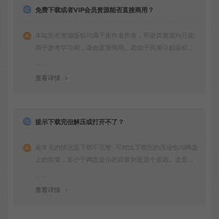
免费下载或者VIP会员资源能否直接商用？
本站所有资源版权均属于原作者所有，所提供资源均只能
用于参考学习用，请勿直接商用。若由于商用引起版权纠
纷，一切责任均由使用者承担
查看详情
提示下载完但解压或打开不了？
最常见的情况是下载不完整: 可对比下载完的压缩包与网盘
上的容量，若小于网盘提示的容量则是这个原因。这是浏
览器下载的bug！如确认无误，可以联系在线客服。
查看详情