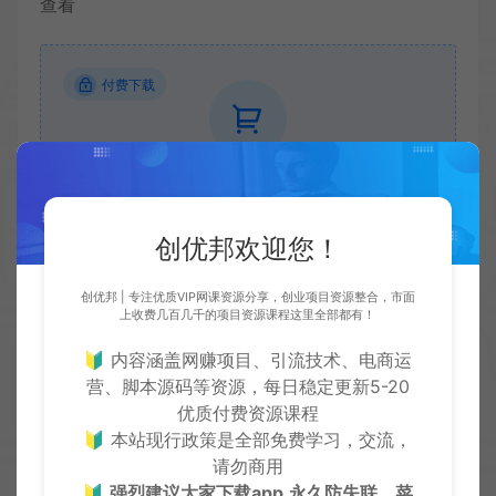
查看
付费下载
当前内容需要支付
19.9 CY币
才能下载
VIP折扣
创优邦欢迎您！
立即下载
升级会员
创优邦 | 专注优质VIP网课资源分享，创业项目资源整合，市面
上收费几百几千的项目资源课程这里全部都有！
🔰 内容涵盖网赚项目、引流技术、电商运
营、脚本源码等资源，每日稳定更新5-20
收藏 (0)
打赏
点赞 (
0
)
优质付费资源课程
🔰 本站现行政策是全部免费学习，交流，
请勿商用
🔰
强烈建议大家下载app,永久防失联，菜