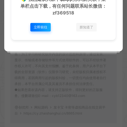
严正声明：
单栏点击下载，有任何问题联系
站长微信：
●本站仅提供资源学习下载，资源费用仅为赞助站长的整理
zf369518
费，不代表资源自身价值也不包含任何服务。任何个人或组
织，在未征得本站同意时，禁止复制、盗用、采集、发布本站
内容到任何各类媒体平台。
立即前往
朕知道了
●如若本站内容侵犯了原著者的合法权益，可联系我们进行处
理。本站提供的资源，都来自网络，版权争议与本站无关，所
有内容及软件的文章仅限用于学习和研究目的。
●用户必须遵守《计算机软件保护条例(2013修订)》第十七
条：为了学习和研究软件内含的设计思想和原理，通过安装、
显示、传输或者存储软件等方式使用软件的，可以不经软件著
作权人许可，不向其支付报酬。鉴于此条例，用户从本平台下
载的全部资源（软件）仅限学习研究，未经版权归属者授权不
得商用，若因商用引起的版权纠纷，一切责任均由使用者自行
承担，本平台所属公司及其雇员不承担任何法律责任。
●如果您喜欢该内容，请支持正版软件，得到更好的正版服
务。侵删请致信E-mail：cyb12340@163.com
创优邦
网站源码
发卡宝 卡密等虚拟商品在线交易平
台
https://cy.zhaishanghui.cn/8665.html