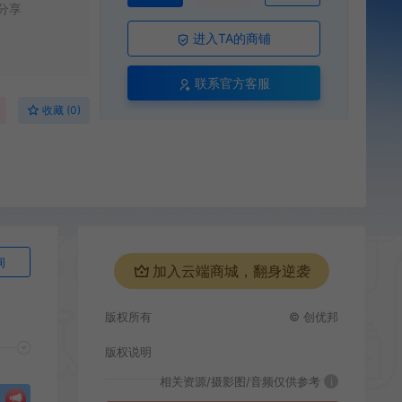
分享
进入TA的商铺
联系官方客服
收藏 (0)
询
加入云端商城，翻身逆袭
版权所有
© 创优邦
版权说明
相关资源/摄影图/音频仅供参考
i