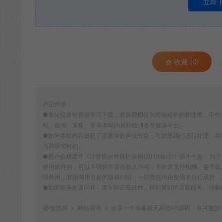
立即
收藏 (0)
严正声明：
●本站仅提供资源学习下载，资源费用仅为赞助站长的整理费，不代
制、盗用、采集、发布本站内容到任何各类媒体平台。
●如若本站内容侵犯了原著者的合法权益，可联系我们进行处理。本
习和研究目的。
●用户必须遵守《计算机软件保护条例(2013修订)》第十七条：
使用软件的，可以不经软件著作权人许可，不向其支付报酬。鉴于此
得商用，若因商用引起的版权纠纷，一切责任均由使用者自行承担，
●如果您喜欢该内容，请支持正版软件，得到更好的正版服务。侵删请致信E-m
创优邦
网站源码
分享一个高端聊天系统H5源码，有兴趣的