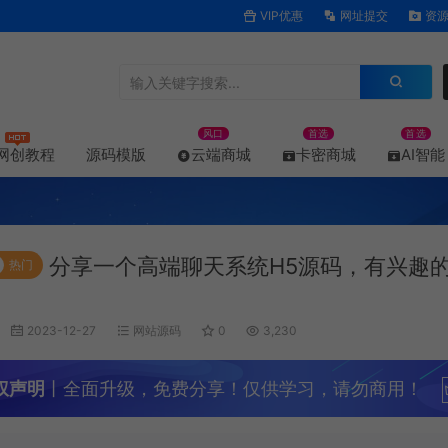
VIP优惠
网址提交
资源
风口
首选
首选
网创教程
源码模版
云端商城
卡密商城
AI智能
分享一个高端聊天系统H5源码，有兴趣
热门
2023-12-27
网站源码
0
3,230
权声明
丨全面升级，免费分享！仅供学习，请勿商用！