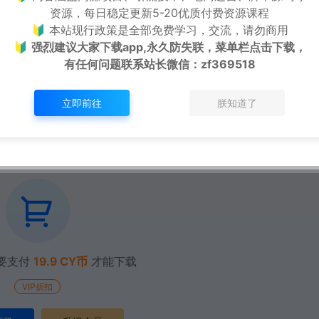
资源，每日稳定更新5-20优质付费资源课程
🔰 本站现行政策是全部免费学习，交流，请勿商用
🔰
强烈建议大家下载app,永久防失联，菜单栏点击下载，
有任何问题联系
站长微信：zf369518
立即前往
朕知道了
要支付
19.9 CY币
才能下载
VIP折扣