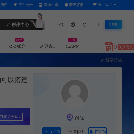
关于我们
归档
平台公告
资源申请
验证客服
创作中心
登录
超火
下载
省赚合一
更多…
APP
我要投稿
的可以搭建
加入合伙人
创优
联系Ta
关注Ta
发私信