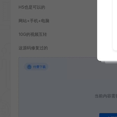
H5也是可以的
网站+手机+电脑
10G的视频互转
这源码修复过的
付费下载
当前内容需