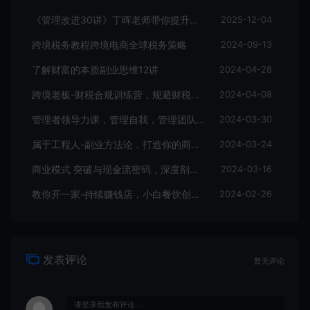
《管理改进30讲》丁晖老师带你提升业绩
2025-12-04
跨境税务教程跨境电商全球税务策略
2024-09-13
了解财富的本质副业思维12讲
2024-04-28
跨境老板-财税合规训练营，规避财税风险、提升企业利润
2024-04-08
管理者领导力课，管理自我，管理团队，管理业绩，教你解决团队沟通和激励难题
2024-03-30
属于工程人-副业方法论，打造你的商业化技能，让职场变的更从容-高清无水印
2024-03-24
商业模式 突破与现金流密码，深度剖析赚钱值钱融钱的现金流底层逻辑-无水印
2024-03-16
教你开一家-持续赚钱店，小白餐饮创业避坑，老餐饮店利润翻倍-99节无水印
2024-02-26
发表评论
暂无评论