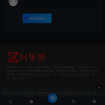
登录后评论
创优邦始于2012，致力于提供全网最全，最前沿的网创教程、创业者实用工具、
网站源码等，力争做全网最棒的资源共享、流量变现共享平台。平台除共享全网
资源外，合作的变现平台更是枚不胜举。但，合作的平台均为轻创业项目，稳
定，安全，长久。
© 2013-2023 创优邦 - zhaishanghui.cn & WordPress Theme. All
rights reserved
网站地图
豫ICP备2022007609号