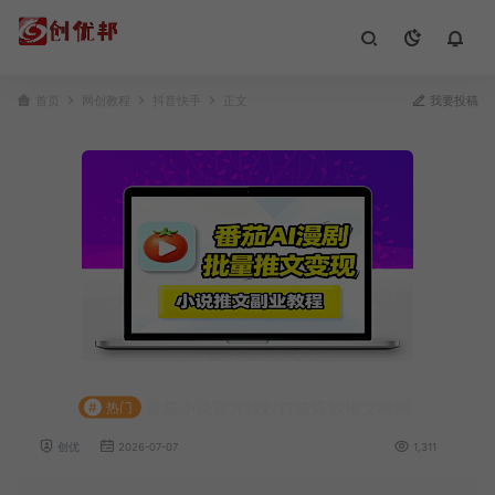
首页
网创教程
抖音快手
正文
我要投稿
番茄小说官方授权打造爆款推文视频
#
热门
创优
2026-07-07
1,311