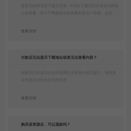
最常见的情况是下载不完整: 可对比下载完的压缩包与网盘
上的容量，若小于网盘提示的容量则是这个原因。这是浏
览器下载的bug！如确认无误，可以联系在线客服。
查看详情
付款后无法显示下载地址或者无法查看内容？
如果您已经成功付款但是网站没有弹出成功提示，请联系
站长提供付款信息为您处理
查看详情
购买该资源后，可以退款吗？