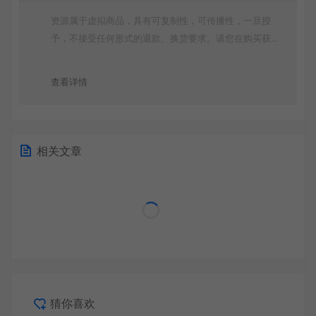
资源属于虚拟商品，具有可复制性，可传播性，一旦授
予，不接受任何形式的退款、换货要求。请您在购买获取
之前确认好 是您所需要的资源(实物商品除外)
查看详情
相关文章
猜你喜欢