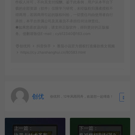
作权人许可，不向其支付报酬。鉴于此条例，用户从本平台下
载的全部资源（软件）仅限学习研究，未经版权归属者授权不
得商用，若因商用引起的版权纠纷，一切责任均由使用者自行
承担，本平台所属公司及其雇员不承担任何法律责任。
●如果您喜欢该内容，请支持正版软件，得到更好的正版服
务。侵删请致信E-mail：cyb12340@163.com
创优邦
抖音快手
番茄小说官方授权打造爆款推文视频
https://cy.zhaishanghui.cn/80583.html
创优
生
创优邦，12年风雨同舟，欢迎您一起缔造！
上一篇：
下一篇：