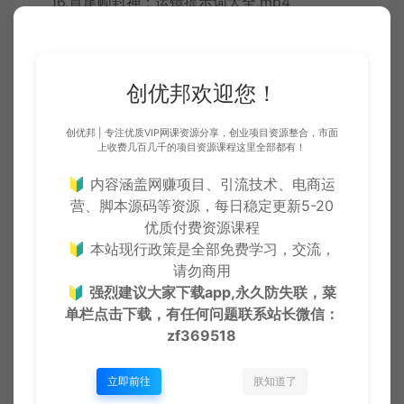
16.首尾帧封神：运镜提示词大全.mp4
17.30秒懂景别：镜头语言入门.mp4
18.丝滑转场：场景衔接实战技巧.mp4
创优邦欢迎您！
19.豆包剧本人物三视图场景图实操.mp4
创优邦 | 专注优质VIP网课资源分享，创业项目资源整合，市面
上收费几百几千的项目资源课程这里全部都有！
20.小云雀实操.mp4
🔰 内容涵盖网赚项目、引流技术、电商运
营、脚本源码等资源，每日稳定更新5-20
优质付费资源课程
🔰 本站现行政策是全部免费学习，交流，
请勿商用
付费下载
🔰
强烈建议大家下载app,永久防失联，菜
单栏点击下载，有任何问题联系
站长微信：
zf369518
当前内容需要支付
0 CY币
才能下载
立即前往
朕知道了
VIP折扣