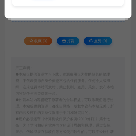
立即下载
升级会员
收藏 (0)
打赏
点赞 (
0
)
严正声明：
●本站仅提供资源学习下载，资源费用仅为赞助站长的整理
费，不代表资源自身价值也不包含任何服务。任何个人或组
织，在未征得本站同意时，禁止复制、盗用、采集、发布本站
内容到任何各类媒体平台。
●如若本站内容侵犯了原著者的合法权益，可联系我们进行处
理。本站提供的资源，都来自网络，版权争议与本站无关，所
有内容及软件的文章仅限用于学习和研究目的。
●用户必须遵守《计算机软件保护条例(2013修订)》第十七
条：为了学习和研究软件内含的设计思想和原理，通过安装、
显示、传输或者存储软件等方式使用软件的，可以不经软件著