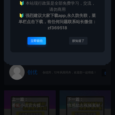
🔰 本站现行政策是全部免费学习，交流，
得商用，若因商用引起的版权纠纷，一切责任均由使用者自行
承担，本平台所属公司及其雇员不承担任何法律责任。
请勿商用
●如果您喜欢该内容，请支持正版软件，得到更好的正版服
🔰
强烈建议大家下载app,永久防失联，菜
务。侵删请致信E-mail：cyb12340@163.com
单栏点击下载，有任何问题联系
站长微信：
zf369518
创优邦
抖音快手
音视频切割利器3秒内切完10G视频
https://cy.zhaishanghui.cn/80588.html
立即前往
朕知道了
创优
生
创优邦，12年风雨同舟，欢迎您一起缔造！
上一篇：
下一篇：
番茄小说官方授权打造爆款推文视频
情感励志视频素材