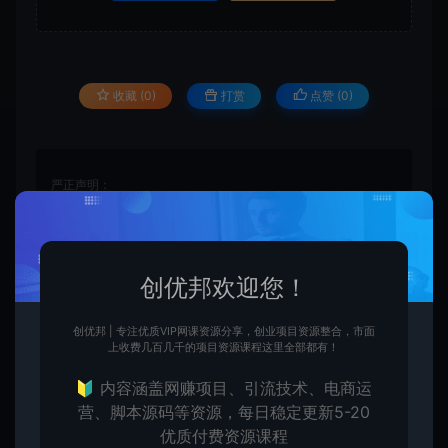
收藏 (0)
打赏
点赞 (
0
)
严正声明：
●本站仅提供资源学习下载，资源费用仅为赞助站长的整理
费，不代表资源自身价值也不包含任何服务。任何个人或组
织，在未征得本站同意时，禁止复制、盗用、采集、发布本站
内容到任何各类媒体平台。
创优邦欢迎您！
●如若本站内容侵犯了原著者的合法权益，可联系我们进行处
理。本站提供的资源，都来自网络，版权争议与本站无关，所
有内容及软件的文章仅限用于学习和研究目的。
创优邦 | 专注优质VIP网课资源分享，创业项目资源整合，市面
上收费几百几千的项目资源课程这里全部都有！
●用户必须遵守《计算机软件保护条例(2013修订)》第十七
条：为了学习和研究软件内含的设计思想和原理，通过安装、
🔰 内容涵盖网赚项目、引流技术、电商运
显示、传输或者存储软件等方式使用软件的，可以不经软件著
营、脚本源码等资源，每日稳定更新5-20
作权人许可，不向其支付报酬。鉴于此条例，用户从本平台下
优质付费资源课程
载的全部资源（软件）仅限学习研究，未经版权归属者授权不