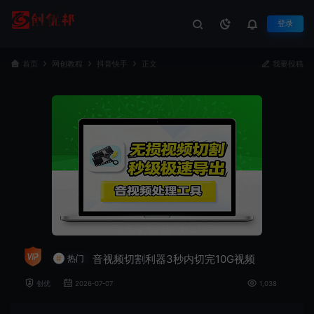
登录
首页
网创教程
抖音快手
正文
我要投稿
音视频切割利器3秒内切完10G视频
#
热门
创优
2026-07-07
1,038