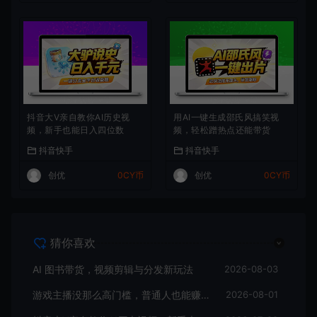
抖音大V亲自教你AI历史视
用AI一键生成邵氏风搞笑视
频，新手也能日入四位数
频，轻松蹭热点还能带货
抖音快手
抖音快手
创优
0CY币
创优
0CY币
猜你喜欢
AI 图书带货，视频剪辑与分发新玩法
2026-08-03
游戏主播没那么高门槛，普通人也能赚到零花钱
2026-08-01